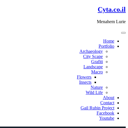
דלג
Cyta.co.il
לתוכן
Menahem Lurie
Home
Portfolio
Archaeology
City Scape
Grafiti
Landscape
Macro
Flowers
Insects
Nature
Wild Life
About
Contact
Gail Rubin Project
Facebook
Youtube