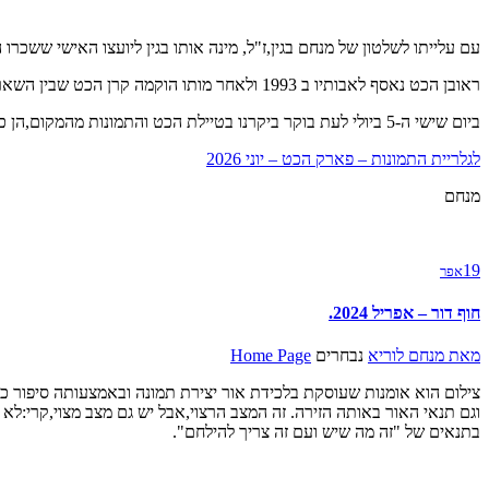
עם עלייתו לשלטון של מנחם בגין,ז"ל, מינה אותו בגין ליועצו האישי ששכרו 
ראובן הכט נאסף לאבותיו ב 1993 ולאחר מותו הוקמה קרן הכט שבין השאר מימנה את הקמת הטיילת על שמו.
ביום שישי ה-5 ביולי לעת בוקר ביקרנו בטיילת הכט והתמונות מהמקום,הן כאן לפניכם:
לגלריית התמונות – פארק הכט – יוני 2026
מנחם
19
אפר
חוף דור – אפריל 2024.
מאת
מנחם לוריא
נבחרים
Home Page
צילום הוא אומנות שעוסקת בלכידת אור יצירת תמונה ובאמצעותה סיפור כפ
וגם תנאי האור באותה הזירה. זה המצב הרצוי,אבל יש גם מצב מצוי,קרי:ל
בתנאים של "זה מה שיש ועם זה צריך להילחם".