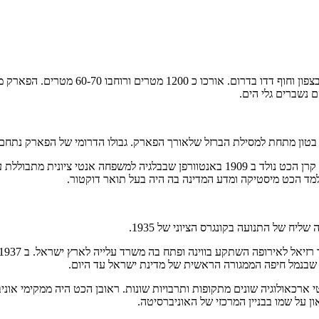
פארק הכט,שוכן מערבית לכביש החוף בחיפה ל
 נשברים גלי הים.
י בטון מתחת למסילת הברזל שלאורך הפארק. גבולו הדרומי של הפארק נתחם
ראובן הכט,שעל שמו נקרא הפארק ואשר הוקם,על ידי עיריית חיפה במימון קרן הכט נולד ב 909
למד הכט מיסטיקה ומדע המדינה בה היה בעל תואר דוקטור.
יח של התנועה בקונגרס הציוני של 1935.
 ארכאולוגיה שונים מתקופות ותרבויות שונות. ראובן הכט היה ממקימי אוני
ן על שמו בבניין המרכזי של האוניברסיטה.