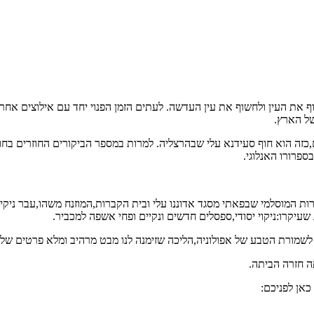
ף את העין ולחשוף את עין העדשה. לעתים הזמן הפנוי יחד עם אילוצים אחרים
של הארץ.
,כזה הוא חוף סעידנא עלי שבהרצליה. למרות במספר הביקורים החוזרים בחוף
ספרורו האנלוגי.
ת המוסלמי שבפאתי מסגד אדוננו עלי ובית הקברות,המוזנח משהו,עבר ניקיון
עיקרו:ניקוי יסודי,ספסלים חדשים ונקיים ופחי אשפה למכביר.
שמורת הטבע של אפולוניה,הליכה שזימנה לנו מבט מרהיב ומלא פרטים של 
ה חזרה הביתה.
אן לפניכם: