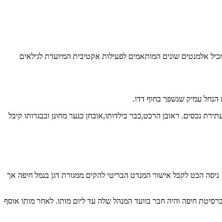
אורך החוף בין תל שקמונה בצפון וחוף דדו בדרום. אורכו כ 1200 מטרים ורוחבו 60-70 מטרים. הפארק מכיל אלמנטים שונים המותאמים לפעילות אקטיבית המיועדת לגילאים
 הנחל עמיק שנשפך בחוף דדו.
1 באנטוורפן שבבלגיה למשפחה אנטי ציונית מתבוללת עתירת נכסים. ראובן הרכט,כבר בילדותו,אובחן כנער מחונן ובבגרותו קיבל
ב 1936 עלה ראובן הכט לישראל והשתקע בחיפה. ב 1939 נשלח על ידי דוד רזיאל לאירופה השתקע בווינה ופתח בה משרד עלייה לארץ ישראל. ב 1937 ניסה הכט לקבל אישור המנדט הבריטי להקים ממגורת דגן בנמל חיפה אך
ברסיטת חיפה והיה חבר בוועד המנהל שלה עד ליום מותו. לאחר מותו אוסף