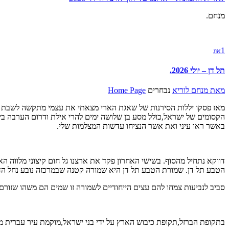
מנחם.
1
אוג
תל דן – יולי 2026.
מאת
מנחם לוריא
נבחרים
Home Page
מאז פסקו יללות הסירנות של שאגת הארי מצאתי את עצמי מתקשה לשבת ול
הקסומים של ישראל,כולל מסע בן שלושה ימים להרי אילת ודרום הערבה בי
באשר ראו עיני ואת אשר הנציחו עדשות המצלמות שלי.
דווקא נתחיל מהסוף. בשישי האחרון פקד את ארצנו גל חום קיצוני מלווה 
הטבע תל דן. שמורת הטבע תל דן היא שמורה קטנה שבמרכזה נובע נחל הדן
סביב לנביעות צמחו להם עצים הייחודיים לשמורה זו שמים הם משהו שזורם
בתקופת הברזל,תקופת כיבוש הארץ על ידי בני ישראל,מוקמת עיר עברית מ