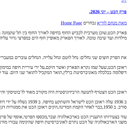
7
יונ
פרק הכט – יוני 2026.
מאת
מנחם לוריא
נבחרים
Home Page
מילדות ועד שיבה טובה. לאורך הפארק מאופיין חוף הים במפרצי גדור עליהם
את הפרק חוצים שני נחלים: נחל לוטם ונחל עלייה. הנחלים עוברים במעבר
דיפלומה בכלכלה מאוניברסיטת ברלין,תואר המקביל לתואר שני היום. עוד 
ראובן הכט הצטרף לתנועה הרביזיוניסטית היה מקורב מאוד לז’בוטיסקי והיה של
סורב. ב 1950,כבר לאחר הקמת המדינה,הקים ראובן הכט את ממגורות דגן שבנמל חיפה הממגורה הראשית של מדינת ישראל עד היום.
עוד בצעירותו התעניין הכט בארכאולוגיה וצבר,מכספו הפרטי,אוסף של פרטי
מוצגי הארכאולוגיה של הכט נתרם לאוניברסיטת חיפה שהקימה עבורו מוזיאו