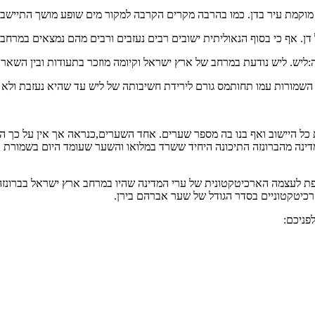
 מוקמת עיר בדן. כמו בהרבה מקרים הקרבה למקור מים שופע מושך התיישבות
דן. אף כי בסוף הנאוליתית ישובים רבים נעזבים ורבים מהם נמצאים במרחב
:ליש. ליש נודעת במרחב של ארץ ישראל וקיומה מוזכר בתעודות ובין השאר
 כל היישוב ואף בנו בה מספר שערים. אחד השערים,כנראה אך אין על כך 
ינה מהברונזה התיכונה היחיד ששרד במלואו והשער שעומד היום בשמורת תל 
פת לעצמה הארכיטקטונית של ערי המדינה שהיו במרחב ארץ ישראל בברונזה ה
רכיטקטוניים בסדר הגודל של שער אברהם בירן.
פניכם: