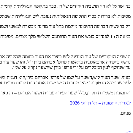
בני ישראל לא היו תושביה היחידים של דן. כבר בתקופה הנאוליתית קרמית
מסיבות לא ברורות בסוף התקופה הנאוליתית נעזבת ליש הנאוליתיות שבתל 
רק בראשית הברונזה התיכונה מוקמת בתל עיר מדינה מבוצרת למשעי ושמה
במאה ה 15 לפנה"ס כובש את העיר תחותמס השלישי מלך מצרים. מסיבות השמורות עמו תחותמס גורם לירידת חשיבותה של ליש עד שהיא נעזבת ולא נושבת עוד…לעולם.
תושביה המקוריים של עיר המדינה ליש ביצרו את העיר בחומה שהקיפה את
נחשף בחפירה ארכאולוגית בראשות פרופ’ אברהם בירן ז"ל. זהו שער עיר מד
עד שנחשף לעין המבקרים על ידי פרופ’ בירן שהשער נקרא על שמו.
בעיני: שער העיר ליש,השער על שמו של פרופ’ אברהם בירן,הוא דוגמה ומו
לפני שהומצא הבטון והומצאו מכונות המשמשות אותנו היום לבנות מבנים א
והתמונות משמורת תל דן,כולל שער העיר העברית ושער אברהם – הן כאן ל
לגלרית התמונות – תל דן יולי 2026
מנחם.