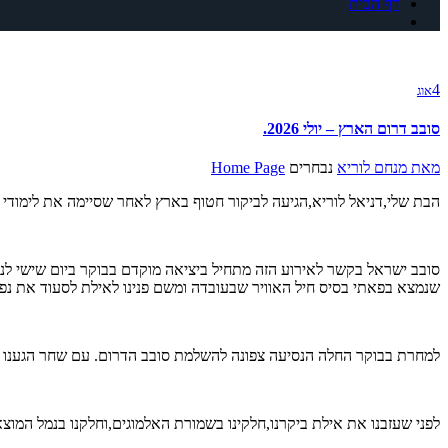
דף הבית
4
אוג
סובב דרום הארץ – יולי 2026.
מאת
מנחם לוריא
נבחרים
Home Page
הבת שלי,דניאל לוריא,הגיעה לביקור חטוף בארץ לאחר שסיימה את לימודי
סובב ישראל בקשר לאירוע הזה מתחיל ביציאה מוקדם בבוקר ביום שישי לנ
שנמצא בפאתי בסיס חיל האוויר שבעובדה ומשם פנינו לאילת לסעוד את נפשינ
למחרת בבוקר החלה הנסיעה צפונה להשלמת סובב הדרום. עם שחר הגענו ל
לפני שעזבנו את אילת ביקרנו,חלקינו בשמורת האלמוגים,וחלקנו בנמל המוצ