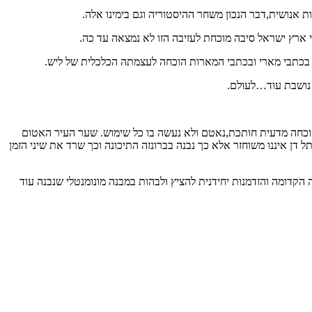
 אנושית,דבר הנכון משחר ההיסטוריה וגם בימינו אלה.
י ארץ ישראל סיבה מוכחת לעזיבה הזו לא נמצאה עד כה.
 בכתבי מארי ובכתבי המארות הוכחה לעצמתה הכלכלית של ליש.
הוכחה מדעית חותכת,נאטם ולא נעשה בו כל שימוש. שער העיר האטום
דן איננו משוחזר אלא כך נבנה בברונזה התיכונה וכך שרד את שיני הזמן
קדומה והזדמנות יחידנית להציץ ולבהות במבנה מונומנטלי שנבנה עוד