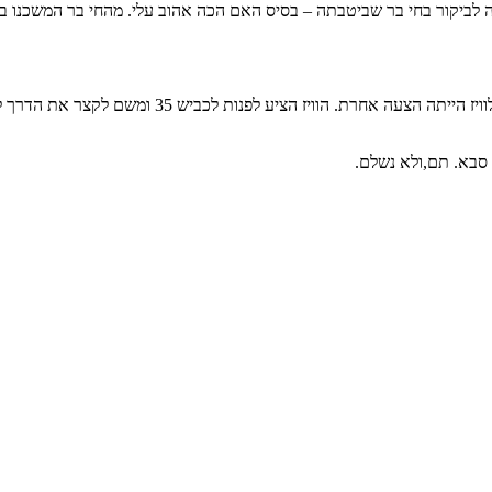
סבא. תם,ולא נשלם.