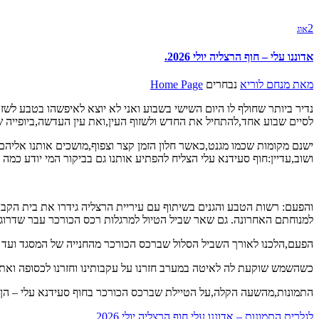
2
אוג
אדוננו עלי – חוף הרצליה יולי 2026.
מאת
מנחם לוריא
נבחרים
Home Page
נדיר ביותר שחולף לו היום השישי בשבוע ואני לא יוצא לאיפשהו בטבע לשזו
לסיים שבוע אחד,להתחיל את החדש ולשזוף העין,ואת עין העדשה,ביופייה 
ישנם מקומות שכמו מגנט,כאשר חלון הזמן קצר וצפוף,מושכים אותנו אליהם
ושוב,עדיין:חוף סעידנא עלי הצליח להפתיע אותנו גם בביקור המי יודע כמה ב
והפעם: רשות הטבע והגנים בשיתוף עם עיריית הרצליה גידרו את בית הקברו
למנוחתם האחרונה. גם שאר שביל הטיול למרגלות רכס הכורכר עבר שדרוג ש
הפעם,הלכנו לאורך השביל הסלול שברכס הכורכר מהחנייה של המסגד ועד ל
כשהשמש שוקעת לה לאיטה במערב חזרנו על עקבותינו וחזרנו לכסופה ואת
התמונות,מהשעה הקלה,על הטיילת שברכס הכורכר בחוף סעידנא עלי – הן כ
לגלרית התמונות – אדוננו עלי חוף הרצליה יולי 2026