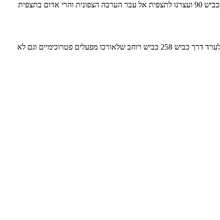
לאחר ששבענו ממימי מפרץ אילת התחלנו לחזור צפונה בכביש 90 עם עצירה לביקור בחי בר שביטבתה – בסיס האם הכה אהוב עלי. מהחי בר המשכנו בכביש 90 ועצרנו לתצפית אל עבר הערבה הצפונית והרי אדום בתצפית
בתוכנית היה להמשיך בכביש 90 ולטפס לערד בכביש 25 מצומת זוהר,אבל לוויז הייתה הצעה אחרת. הוויז הציע לפנות לכביש 35 ומשם לקצר את הדרך לערד דרך כביש 258 כביש רוחב שלאורכו מפעלים פטרוכימיים וגם לא