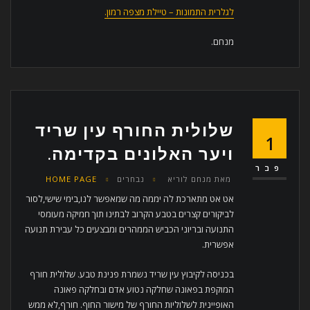
לגלרית התמונות – טיילת מצפה רמון.
מנחם.
שלולית החורף עין שריד
1
ויער האלונים בקדימה.
פבר
מאת
מנחם לוריא
נבחרים
HOME PAGE
אט אט מתארכת לה יממה מה שמאפשר לנו,בימי שישי,לסור
לביקורים קצרים בטבע הקרוב לבתינו תוך חמיקה מעומסי
התנועה ובריוני הכביש הממהרים ומבצעים כל עבירת תנועה
אפשרית.
בכניסה לקיבוץ עין שריד נשמרת פנינת טבע. שלולית חורף
המוקפת בפאונה שחלקה נטוע אדם ובחלקה פאונה
האופיינית לשלוליות החורף של מישור החוף. חורף,לא ממש