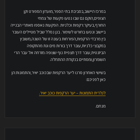
במרכז היישוב,בסביבת בתי הספר,מועדון הספורט וקן
הצופים,הוקם גם שבו נטעו פקעות של צמחי
החורף,בעיקר:רקפות וכלניות. הפקעות נאספו מאתרי הבנייה
ביישוב ונטעו בחורש לשימור. בגן נסלל שביל מטיילים העובר
בין מרבדי הרקפות,הפורחות בעונה זו של השנה,משובץ
במקבצי כלניות,עובר דרך בורות מים וגת מהתקופה
הביזנטית,עובר דרך תצפית נוף שצופה מזרחה אל עבר הרי
השומרון,ומסתיים בנקודת ההתחלה.
בשישי האחרון סרנו ליער הרקפות שבכוכב יאיר,והתמונות:הן
כאן לפניכם:
לגלרית התמונות – יער הרקפות כוכב יאיר.
מנחם.