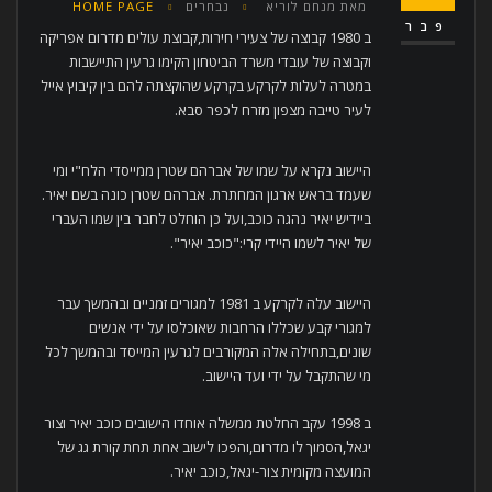
מאת
מנחם לוריא
נבחרים
HOME PAGE
פבר
ב 1980 קבוצה של צעירי חירות,קבוצת עולים מדרום אפריקה
וקבוצה של עובדי משרד הביטחון הקימו גרעין התיישבות
במטרה לעלות לקרקע בקרקע שהוקצתה להם בין קיבוץ אייל
לעיר טייבה מצפון מזרח לכפר סבא.
היישוב נקרא על שמו של אברהם שטרן ממייסדי הלח"י ומי
שעמד בראש ארגון המחתרת. אברהם שטרן כונה בשם יאיר.
ביידיש יאיר נהגה כוכב,ועל כן הוחלט לחבר בין שמו העברי
של יאיר לשמו היידי קרי:"כוכב יאיר".
היישוב עלה לקרקע ב 1981 למגורים זמניים ובהמשך עבר
למגורי קבע שכללו הרחבות שאוכלסו על ידי אנשים
שונים,בתחילה אלה המקורבים לגרעין המייסד ובהמשך לכל
מי שהתקבל על ידי ועד היישוב.
ב 1998 עקב החלטת ממשלה אוחדו הישובים כוכב יאיר וצור
יגאל,הסמוך לו מדרום,והפכו לישוב אחת תחת קורת גג של
המועצה מקומית צור-יגאל,כוכב יאיר.