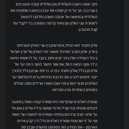
פקד אותנו השנה והשלולית,אכן שלולית קטנה ומעט מים
נעצרו בה. אך על פי כן שזפנו את עיננו בפאונה שמקיפה את
השלולית ובתחושה של אכזבה משהו,החלטנו להמשיך
לשמורת עצי האלון שבפאתי קדימה הסמוכה,כדי לקבל עוד
קצת מהטבע.
אלון התבור הוא הגדול,והמרשים,בין עצי האלון השכיחים
בארץ. אלון התבור מתייחד משאר מיני האלון של ארץ ישראל
ביכול העמידה שלו בפני יובש וחום. בעבר,עד לראשית המאה
ה 17 וסוף המאה ה 18,את אזור מישור החוף כיסה יער של
אלונים,בכלל,ואלון התבור בפרט. כריתת עצים,בכלל,ולצורך
ייצור פחמים להניע את הרכבת החיג’זית,גרמו להעלמות יער
האלונים מנוף השרון ופה ושם נשארו שרידים ממנו שכולם
נמצאים בשמורות טבע מוכרזות.
שמורת האלונים שבקדימה היא שמורה קטנה מאוד,כתשעה
דונמים שיטחה ובה שביל מרכזי שמשני צידיו עולים בגאון אל
על אלוני תבור,וביניהם צמחיה האופיינית לפאונה של האזור.
אף על פי שבשטח שמורת האלונים גדל,דרך קבע,אירוס
הארגמן – את המידע הזה פספסנו מהשלט שבכניסה