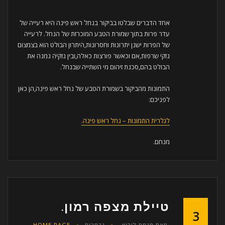
אחד הדברים שבלטו בביקור בנחל ראש פינה היא רעייה של
עדר פרות בתוך שמורת הטבע המוכרזת של הנחל. לרעייה
של הפרות ישנן יתרונות וחסרונות,היתרון הבולט הוא בצמצום
נזקי שרפות,אם וכאשר פורצות כאלה,ובין נזקיה נמנה את
הבולט בהם,סכנת זיהום מי השתייה שבנחל.
התמונות מהביקור בשמורת הטבע של נחל ראש פינה,הן כאן
לפניכם:
לגלרית התמונות – נחל ראש פינה.
מנחם.
טיילת מצפה רמון.
3
מאת
מנחם לוריא
נבחרים
HOME PAGE