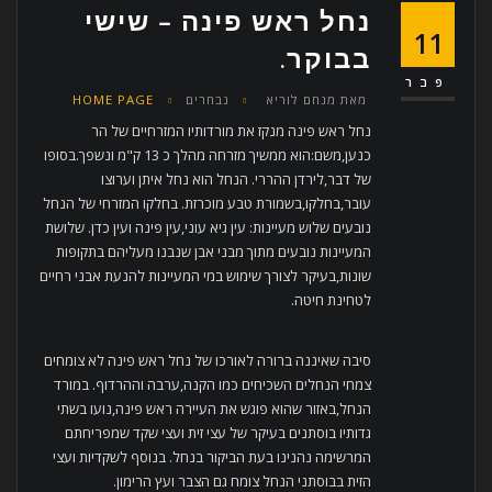
נחל ראש פינה – שישי
11
בבוקר.
פבר
מאת
מנחם לוריא
נבחרים
HOME PAGE
נחל ראש פינה מנקז את מורדותיו המזרחיים של הר
כנען,משם:הוא ממשיך מזרחה מהלך כ 13 ק"מ ונשפך.בסופו
של דבר,לירדן ההררי. הנחל הוא נחל איתן וערוצו
עובר,בחלקו,בשמורת טבע מוכרזת. בחלקו המזרחי של הנחל
נובעים שלוש מעיינות: עין גיא עוני,עין פינה ועין כדן. שלושת
המעיינות נובעים מתוך מבני אבן שנבנו מעליהם בתקופות
שונות,בעיקר לצורך שימוש במי המעיינות להנעת אבני רחיים
לטחינת חיטה.
סיבה שאיננה ברורה לאורכו של נחל ראש פינה לא צומחים
צמחי הנחלים השכיחים כמו הקנה,ערבה וההרדוף. במורד
הנחל,באזור שהוא פוגש את העיירה ראש פינה,נועו בשתי
גדותיו בוסתנים בעיקר של עצי זית ועצי שקד שמפריחתם
המרשימה נהנינו בעת הביקור בנחל. בנוסף לשקדיות ועצי
הזית בבוסתני הנחל צומח גם הצבר ועץ הרימון.