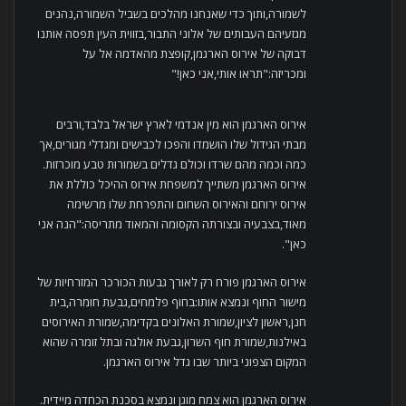
לשמורה,ותוך כדי שאנחנו מהלכים בשביל השמורה,נהנים
מגזעיהם העבותים של אלוני התבור,בזווית העין תפסה אותנו
דבוקה של אירוס הארגמן,קופצת מהאדמה אל על
ומכריזה:"תראו אותי,אני כאן!"
אירוס הארגמן הוא מין אנדמי לארץ ישראל בלבד,ורבים
מבתי הגידול שלו הושמדו והפכו לכבישים ומגדלי מגורים,אך
כמה וכמה מהם שרדו וכולם גדלים בשמורות טבע מוכרזות.
אירוס הארגמן משתייך למשפחת אירוס ההיכל כוללת את
אירוס ירוחם והאירוס השחום והתפרחת שלו מרשימה
מאוד,בצבעיה ובצורתה הקסומה והמאוד מתריסה:"הנה אני
כאן".
אירוס הארגמן פורח רק לאורך גבעות הכורכר המזרחיות של
מישור החוף ונמצא אותו:בחוף פלמחים,גבעת חומרה,בית
חנן,ראשון לציון,שמורת האלונים בקדימה,שמורת האירוסים
באילנות,שמורת חוף השרון,גבעת אולגה ובתל זומרה שהוא
המקום הצפוני ביותר שבו גדל אירוס הארגמן.
אירוס הארגמן הוא צמח מוגן ונמצא בסכנת הכחדה מיידית.