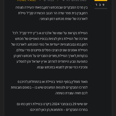
פבר
בין מרכז המבקרים שבמכתש רמון,בפאתי העיירה מצפה
רמון,ובין בית ספר שדה הר הנגב הכשירה קק"ל טיילת
לאורכה של שפת מכתש רמון הצפוני.
הטיילת נקראת על שמו של אלברט.א.כ"ץ ידיד קק"ל. לכל
אורכה של הטיילת ניתן לצפות בנופיו האפיים של מכתש
רמון,כמו גם:בתצפיות ייעודיות אל נופי המכתש. לאורכה של
הטיילת אומנים שונים הציבו פסלים ומייצגים פרי עמלם.
בנקודות,לאורך הטיילת,פזורים הסברים על מכתש רמון הן
כתופעת טבע הייחודית למרחב ארץ ישראל והן למסלע
ומכיביו כפי שניתן למצוא במכתש עצמו.
מאוד מומלץ,בסוף הסיור בטיילת או בהתחלתו,להיכנס
למרכז המבקרים ולצפות המיצגים שיש בו – בסופם מובטחת
לכם חוויה עוצרת נשימה.
יום שישי 29 בנובמבר 2024 ביקרנו בטיילת רמון כמו גם
במרכז המבקרים – והתמונות,הן כאן לפניכם: