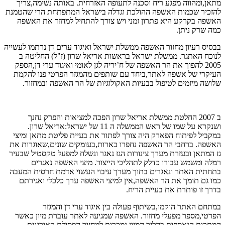
מתאן,ומהווה מפגע ריח וסכנה לתעופה האזרחית. באותה נשימה,צריך
להזכיר שכמות האשפה ההולכת וגדלה בישראל המתפתחת הרי שהטמנת
האשפה בקרקע היא פתרון זמני ויש צורך להתחיל למחזר את האשפה
כמה שרק ניתן.
בבסיס רעיון מחזור האשפה ממשלת ישראל ואיגוד ערים דן נרתמו לעשייה
לנוכח האתגר. ממשלת ישראל בראשות אריאל שרון (ז"ל) החליטה ב
2005 להפוך את הר האשפה של ח’יריה לגן לאומי ואיגוד ערי דן,הספק
העיקרי של אשפה לאתר,ביחד עם שותפים מהמגזר הפרטי פנו להקמת
שלושה מיזמים לטיפול בבעיות האקולוגיות של הר האשפה ובמחזור.
ב 2007 החלטת ממשלת אריאל שרון הפכה למציאות והפרק נחנך
ושנקרא על שמו של ראש הממשלה ה 11 של ישראל:אריאל שרון.
במקביל לפיתוח הפארק היה צורך לפתור את בעיית פליטת מתאן ומיצי
האשפה. ברחבי הר האשפה נחפרו בארות,בעומקים שונים,שאוגרות את
גז המתאן ובעזרת מערך צינורות הגז נאגר ונשלח למפעל טקסטיל שבעיר
רמלה ומשמש עבורו כדלק לתהליכי הייצור. מיצי האשפה נאגרים
בתחתית האתר ונאגרים בתוך מערך עיבוי העשוי אדמת חרסית המעבה
כמו גם תומך את הר האשפה,אין למיצי האשפה ערך כלכלי ואגירתם
בדרך זו פותרת את בעיית הריח.
במתחם האתר הוקמו,בשיתוף פעולה בין איגוד ערי דן והמגזר
הפרטי,מספר מפעלי מחזור. האשפה שמגיעה לאתר עוברת מיון כאשר
המתכות הנאספות בהליך המיון נמכרות למחזור,הפסולת האורגנית