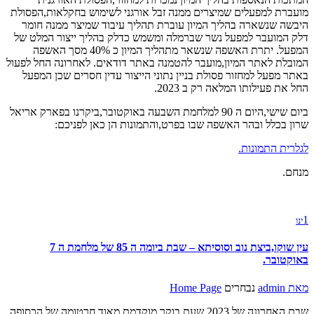
מועברת למפעלים שמיצרים ממנה זבל אורגני לשימוש בחקלאות,הפסולת
היבשה שנשארה בהליך המיון עוברת תהליך עיבוד שמיצר ממנה חומר
דלק המועבר למפעל נשר שברמלה ומשמש כדלק בהליך ייצור המלט של
המפעל. יתרת האשפה שנשאר מתהליך המיון כ 40% מסך האשפה
המובלת לאתר המיון,מועבר להטמנה באתר דודאים. לאחרונה החל לפעול
באתר מפעל למחזור פסולת בניין נתוני הייצור עדין חסרים שכן המפעל
החל את פעילותו המלאה רק ב 2023.
ביום שישי,היום ה 90 למלחמת השבעה באוקטובר,ביקרנו בפארק אריאל
שרון בכלל ובהר האשפה שבו בפרט,והתמונות הן כאן לפניכם:
לגלרית התמונות.
מנחם.
1
ינו
עין שוקו,ביצת נוב וסוסיתא – שבת ביומה ה 85 של מלחמת ה 7
באוקטובר.
מאת
admin
נבחרים
Home Page
שבת האחרונה של 2023,שעת בוקר מוקדמת מאוד,חרטומה של הכסופה