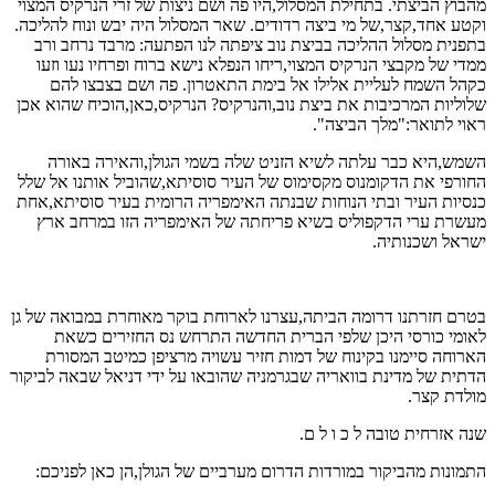
מהבוץ הביצתי. בתחילת המסלול,היו פה ושם ניצות של זרי הנרקיס המצוי
וקטע אחד,קצר,של מי ביצה רדודים. שאר המסלול היה יבש ונוח להליכה.
בתפנית מסלול ההליכה בביצת נוב ציפתה לנו הפתעה: מרבד נרחב ורב
ממדי של מקבצי הנרקיס המצוי,ריחו הנפלא נישא ברוח ופרחיו נעו וזעו
כקהל השמח לעליית אלילו אל בימת התאטרון. פה ושם בצבצו להם
שלוליות המרכיבות את ביצת נוב,והנרקיס? הנרקיס,כאן,הוכיח שהוא אכן
ראוי לתואר:"מלך הביצה".
השמש,היא כבר עלתה לשיא הזניט שלה בשמי הגולן,והאירה באורה
החורפי את הדקומנוס מקסימוס של העיר סוסיתא,שהוביל אותנו אל שלל
כנסיות העיר ובתי הנוחות שבנתה האימפריה הרומית בעיר סוסיתא,אחת
מעשרת ערי הדקפוליס בשיא פריחתה של האימפריה הזו במרחב ארץ
ישראל ושכנותיה.
בטרם חזרתנו דרומה הביתה,עצרנו לארוחת בוקר מאוחרת במבואה של גן
לאומי כורסי היכן שלפי הברית החדשה התרחש נס החזירים כשאת
הארוחה סיימנו בקינוח של דמות חזיר עשויה מרציפן כמיטב המסורת
הדתית של מדינת בוואריה שבגרמניה שהובאו על ידי דניאל שבאה לביקור
מולדת קצר.
שנה אזרחית טובה ל כ ו ל ם.
התמונות מהביקור במורדות הדרום מערביים של הגולן,הן כאן לפניכם: