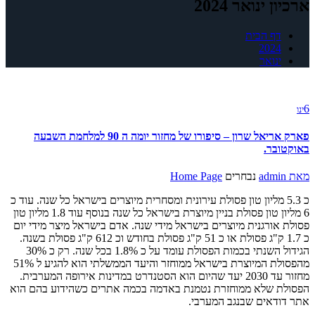
ארכיון ינואר 2024
דף הבית
2024
ינואר
6
ינו
פארק אריאל שרון – סיפורו של מחזור יומה ה 90 למלחמת השבעה
באוקטובר.
מאת
admin
נבחרים
Home Page
כ 5.3 מליון טון פסולת עירונית ומסחרית מיוצרים בישראל כל שנה. עוד כ
6 מליון טון פסולת בניין מיוצרת בישראל כל שנה בנוסף עוד 1.8 מליון טון
פסולת אורגנית מיוצרים בישראל מידי שנה. אדם בישראל מיצר מידי יום
כ 1.7 ק"ג פסולת או כ 51 ק"ג פסולת בחודש וכ 612 ק"ג פסולת בשנה.
הגידול השנתי בכמות הפסולת עומד על כ 1.8% בכל שנה. רק כ 30%
מהפסולת המיוצרת בישראל ממוחזר והיעד הממשלתי הוא להגיע ל 51%
מחזור עד 2030 יעד שהיום הוא הסטנדרט במדינות אירופה המערבית.
הפסולת שלא ממוחזרת נטמנת באדמה בכמה אתרים כשהידוע בהם הוא
אתר דודאים שבנגב המערבי.