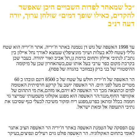
״כל שמאחר לפדות השבויים היכן שאפשר
להקדים, כאילו שופך דמים״ שולחן ערוך, יורה
דעה רנ״ב
עד 1998 האשפה של גוש דן נטמנה באתר ח’יריה. אתר ח’יריה הוא שטח
גלילי (שטח ללא בעלות ושיוך מוניציפלי) שנמצא לאורך נחל איילון בין
נתב"ג לנתיבי איילון ותחום ברמת גן,תל אביב ואור יהודה. בעבר שכן
בקרבת מקום כפר ערבי בעל אותו שם,כשהאחרון שכן על מיקומה
ההיסטורי של בני ברק (כמוזכר בהגדה של פסח).
הר האשפה של ח’יריה חולש על שטח של כ 8500 דונם וגובהו כ 60
מטרים מעל לפני הים. הר האשפה יושב על קרקע חרסיתית האטומה
למים וכתוצאה מכך הר האשפה לא זיהם,או מזהם,את מי התהום של
אקוויפר החוף,מנגד:הר האשפה הוא מפגע אקולוגי משמעותי שמייצר גזי
חממה בכלל ומתאן בפרט,מפגע ריח ומקור משיכה לבעלי כנף שסיכנו את
נתיבי התעופה אל ומאת ישראל.
עם הפסקה של הטמנת האשפה באתר ח’יריה הר האשפה הציב אתגר
לאומי בתחום האקולוגיה. הר האשפה פולט גזים רעילים ונפיצים,בעיקר