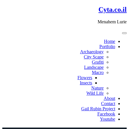
דלג
Cyta.co.il
לתוכן
Menahem Lurie
Home
Portfolio
Archaeology
City Scape
Grafiti
Landscape
Macro
Flowers
Insects
Nature
Wild Life
About
Contact
Gail Rubin Project
Facebook
Youtube