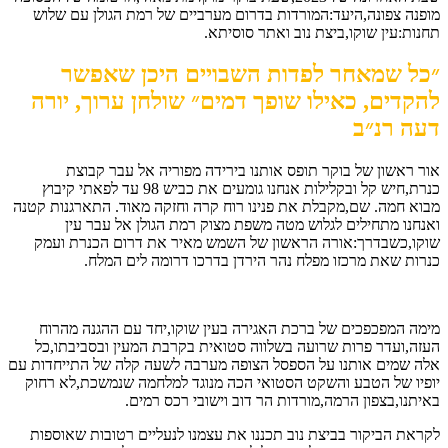
מופנה צפונה,היעד:המורדות בדרום מערביים של רמת הגולן עם שלוש
תחנות:עין שוקו,ביצת נוב ואתר סוסיתא.
״כל שמאחר לפדות השבויים היכן שאפשר
להקדים, כאילו שופך דמים״ שולחן ערוך, יורה
דעה רנ״ב
אור ראשון של בוקר תופס אותנו בירידה מפוריה אל עבר קבוצת
כנרת,חיש קל ובקלילות אנחנו גומעים את כביש 98 עד לפאתי קיבוץ
מבוא חמה. שם,מקבלת את פנינו רוח קרה וחזקה מאוד. התארגנות קטנה
ואנחנו מתחילים לגלוש מטה משפת מצוק רמת הגולן אל עבר עין
שוקו,כשבדרך:אורה הראשון של השמש מאיר את דרום הכנרת ועמק
כנרות שאת מרכזו מפלח נהר הירדן בדרכו דרומה לים המלח.
מימה המפכפכים של ברכת האגירה בעין שוקו,יחד עם ההגנה מהרוח
העזה,ועדר פרות שרועה בשלווה סטואית בקרבת המעין ובסביבתו,כל
אלה שמים אותנו על הספסל הצופה מערבה לשעה קלה של התייחדות עם
יופיו של הטבע והשקט הסטואי הכה מנוגד למלחמה שנמשכת,לא רחוק
באיתנו,בצפון הרמה,מורדות הר דוב וישובי רכס רמים.
לקראת הביקור בביצת נוב תכננו את עצמנו לנעליים רטובות שאוספות