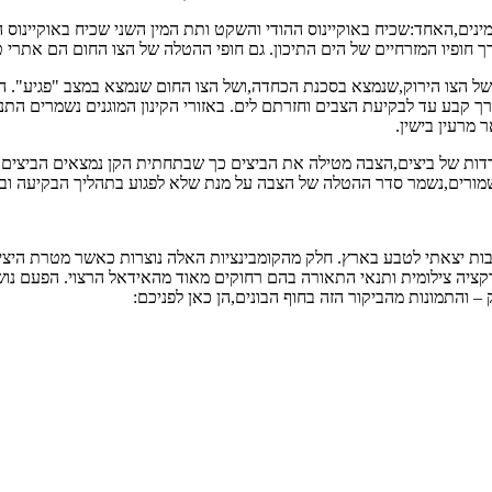
ינים,האחד:שכיח באוקיינוס ההודי והשקט ותת המין השני שכיח באוקיינוס האט
 של הצו הירוק,שנמצא בסכנת הכחדה,ושל הצו החום שנמצא במצב "פגיע". 
דרך קבע עד לבקיעת הצבים וחזרתם לים. באזורי הקינון המוגנים נשמרים
מרעין בישין.
דות של ביצים,הצבה מטילה את הביצים כך שבתחתית הקן נמצאים הביצים שמה
מורים,נשמר סדר ההטלה של הצבה על מנת שלא לפגוע בתהליך הבקיעה ובש
לנסיבות יצאתי לטבע בארץ. חלק מהקומבינציות האלה נוצרות כאשר מטרת הי
ה צילומית ותנאי התאורה בהם רחוקים מאוד מהאידאל הרצוי. הפעם נושא הס
– והתמונות מהביקור הזה בחוף הבונים,הן כאן לפניכם: