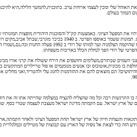
 את האוהל שלי ומכין לעצמי ארוחת ערב. בתוכנית,להמשך הלילה,היא להיכ
ם הנמוך בעולם.
יו את המפעל הציוני. באמצעות קק"ל והסוכנות היהודית מופצות תמונותיו
לארץ ישראל.במקביל: רודי מצלם תמונות מארץ ישראל,בכלל,ומנופיה בפר
מהרה פורשים מהשותפות והצלמניה נשארת בבעלתו הפרטית של רוד
הפרטי של רודי הפך לנחלת הכלל באדיבות משפחתו.
נני השמים שבתורם,מעלימים וחושפים את הירח ששולח את קרני אורו מבינו
 עיניי. למרגלות החניון עובר כביש 90 ומפעם לפעם חולפת בו מכונית,אוטובוס ובו אנשים מנומנמים א
היתושים? הם מוצאים להם את ההזדמנות לחגוג עלי ולהטריד,ואני מחליט א
בהמשך אחזה בו התרגשות רבה וכל מה שהצליח להנציח במצלמה שהייתה אתו זה את
עיתונאות והנצחת חייה של ארץ ישראל תחת המפעל הציוני ולאחר הקמתה,א
ידע הזה כדי לצאת אל נופיה של הארץ עם קבוצות של מטיילים ובמלגלרית 