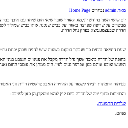
מאת
admin
נבחרים
Home Page
יום שישי השני בחודש יוני,מזג האוויר שובר שיאי חום שיחד עם אובך כבד
מבשרים על שריפה שפרצה באזור ועל כביש שנסגר,אותו כביש שמוליך לשמו
חדרה שבעצמו,נמצא בפרק נחל חדרה.
שעת היציאה נדחית כך שנבקר במקום בשעות שיש להניח שבהן יפחת עומס
בחופה של חדרה בואכה שפך נחל חדרה,מקבל את פנינו ים הנצבע בגוני הא
השמש וצובע אותם בגון אפרפר נעים לעין. הים ממתן את עומסי החום וא
בפיתוח התמונות רציתי לשמור על האווירה האבסטרקטית רווית גוני האפור
והתמונות מחוף ימה של חדרה ביום קיץ לוהט ומסקרן,הן כאן לפניכם:
לגלרית התמונות.
מנחם.