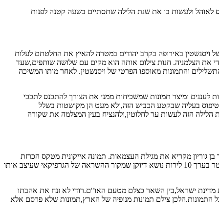
נס לאוהל ולעשות בו את שנת הלילה שתסתיים בשעה קטנה לפנות
 של ויסנשטין באירופה בקרב יהודים במטרה להאיץ את החלטתם לעלות
ט. תמונות ששמר באוספו הפרטי. ב 1940 בכיכר מוגרבי,שבתל אביב,מקים רודי את הצלמניה. חנות צילום אותה הוא מקים עם שלושה שותפים,שעד
י. מאז שהוקמה הצלמניה ועד למותו של רודי ב 1992 פעלה החנות ובה,גם,נשמרו התשלילים והתמונות מאוספו הפרטי של ויסנשטין. לאחר מותו המשיכה
ת לעננים ומיצר תמונות שמשכיחות ממני את הצורך להתכנס לתככי
ו פול טריילרים המתקשים בטיפוס בעליה שבקטע הכביש הזה,ולא מעט הן מקושטות בשלל
ת הלילה הזה לעשות ער לחלוטין,ולהנציח בעין המצלמה את שקורה
 דוד בן גוריון מקריא את מגילת העצמאות. תמונה אייקונית מטקס הכרזת
המדינה,תמונה שזיכתה את ויסנשטין בפרסומו הגדול וכאחד מצלמיה הדגולים של ארץ ישראל. עם הקמתה מדינת ישראל מעצבת לעצמה שטרי כסף. שטר בערך 10 לירות נושא דיוקן שמקור ההשראה של הגרפיקאי שעיצב אותו
ת מדינת ישראל,בין השאר כצלם מטעם האו"ם.רודי לא זנח את אהבתו
כל התמונות.הלכן צילם תמונות מנופיה של הארץ,תמונות שלא פרסם אלא