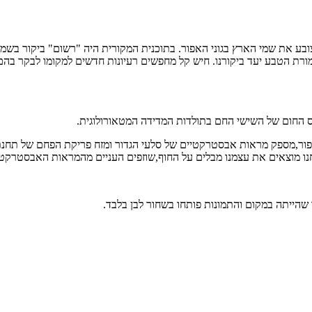
 צובע את שמי הארץ בגוני האפור. בתוכנית המקורית היה "רשום" ביקור בש
רת הטבע יעד ביקורנו. חיש קל מחפשים רעיונות חדשים למקומו לבקר בהם 
 החום של השישי החם בתולדות המדידה המטאורולוגית.
פור,מספק מראות אבסטרקטיים של סלעי הגדור ומזח פריקת הפחם של תחנת 
נחנו מוצאים את עצמנו מבלים על החוף,שוזפים העניים מהמראות האבסטר
 שהייתה במקום והתמונות פותחו בשחור לבן בלבד.