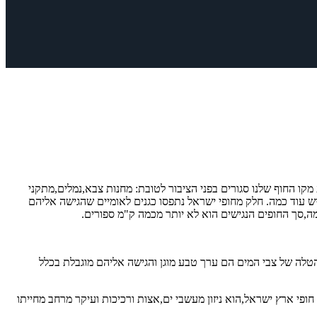
ה בדרום. מתוך 196 הק"מ האלה רק 17 ק"מ הם חופי רחצה מוכרזים. כרבע מקו החוף שלנו סגורים בפני הציבור לטובת: מחנות צבא,נמלים,מתקני
ויש עוד כמה. חלק מחופי ישראל נתפסו כגנים לאומיים שהגישה אליהם
ה,סך החופים הנגישים הוא לא יותר מכמה ק"מ ספורים.
י ההטלה של צבי המים הם ערך טבע מוגן והגישה אליהם מוגבלת בכלל
חופי ארץ ישראל,הוא ניזון מעשבי ים,אצות ורכיכות ועיקר מרחב מחייתו