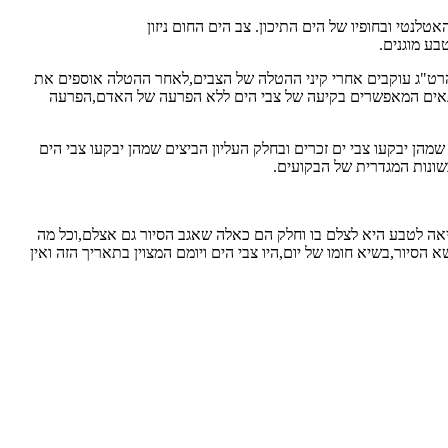
לנטי ובחופיו של הים התיכון. צב הים החום ניזון
הרט"ג עוקבים אחרי קיני ההטלה של הצבים,לאחר ההטלה אוספים את
 התנאים המאפשרים בקיעה של צבי הים ללא הפרעה של האדם,הפרעה
ן יבקעו צבי ים זכרים ובחלק העליון הביצים שמהן יבקעו צבי הים
ונות המגדרית של הבקועים.
ציאה לטבע היא לצלם בו וחלק הם כאלה שאגב הסיור גם אצלם,וכל מה
יור,בשיא חומו של יום,היו צבי הים ויומם המצוין בתאריך הזה ואין