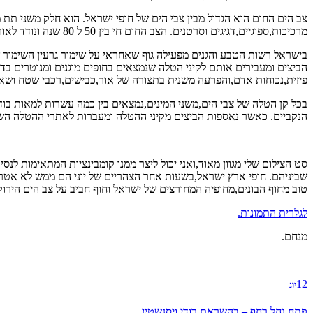
צב הים החום הוא הגדול מבין צבי הים של חופי ישראל. הוא חלק משני תת מ
מרכיכות,ספוגיים,דגיגים וסרטנים. הצב החום חי בין 50 ל 80 שנה ונודד לאורך חופיו המזרחיים של הים התיכון. גם חופי ההטלה של הצו החום הם אתרי טבע מוגנים.
בישראל רשות הטבע והגנים מפעילה גוף שאחראי על שימור גרעין השימור
הביצים ומעבירים אותם לקיני הטלה שנמצאים בחופים מוגנים ומנוטרים ב
פיזית,נכוחות אדם,והפרעה משנית בתצורה של אור,כבישים,רכבי שטח ושאר 
בכל קן הטלה של צבי הים,משני המינים,נמצאים בין כמה עשרות למאות בוד
הנקביים. כאשר נאספות הביצים מקיני ההטלה ומעברות לאתרי ההטלה הש
סט הצילום שלי מגוון מאוד,ואני יכול ליצר ממנו קומבינציות המתאימות 
שביניהם. חופי ארץ ישראל,בשעות אחר הצהריים של יוני הם ממש לא אטרקצי
טוב מחוף הבונים,מחופיה המחורצים של ישראל וחוף חביב על צב הים הירוק 
לגלרית התמונות.
מנחם.
12
יונ
פתח נחל רחף – בהשראת רודי ויסנשטין.