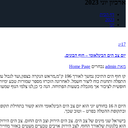
ארכיון יוני 2023
דף הבית
2023
יוני
17
יונ
יום צב הים הבינלאומי – חוף הבונים.
מאת
admin
נבחרים
Home Page
התפלה ותחנות כוח ליצור חשמל. לאחרונה הוכרזו מספר שמורות טבע ימיות 
חופשית לציבור אך מוגבלת בשעות הפתיחה. הנה כי כן,לנו צלמי הנוף שמע
היום ה 16 בחודש יוני הוא יום צב הים הבינלאומי והוא קשור בתח
ובתקופת ההטלה בפרט – וטוב שכך.
בישראל שני מינים של צב הים. צב הים הירוק וצב הים החום. צב הים הירוק 
הוא בלגונות שלאורך החוף. לצב הירוק אויבים טבעיים מעטים באזור מחיית