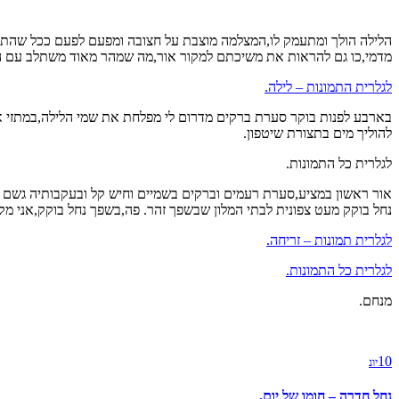
הלילה הולך ומתעמק לו,המצלמה מוצבת על חצובה ומפעם לפעם ככל שהתרח
מדמי,כו גם להראות את משיכתם למקור אור,מה שמהר מאוד משתלב עם הצ
לגלרית התמונות – לילה.
בארבע לפנות בוקר סערת ברקים מדרום לי מפלחת את שמי הלילה,במתזי א
להוליך מים בתצורת שיטפון.
לגלרית כל התמונות.
אור ראשון במציע,סערת רעמים וברקים בשמיים וחיש קל ובעקבותיה גשם נ
נחל בוקק מעט צפונית לבתי המלון שבשפך זהר. פה,בשפך נחל בוקק,אני מ
לגלרית תמונות – זריחה.
לגלרית כל התמונות.
מנחם.
10
יונ
נחל חדרה – חומו של יום.