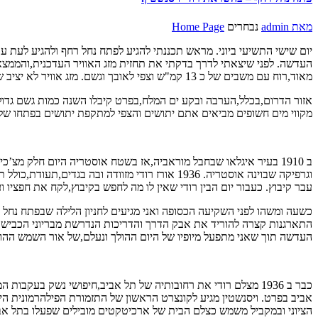
מאת
admin
נבחרים
Home Page
יום שישי התשיעי ביוני. מראש תכננתי להגיע לפתח נחל רחף ולהגיע לעת 
העדשה. לפני שיצאתי לדרך בדקתי את תחזית מזג האוויר העדכנית,והממצאי
מאוד,רוח עם משבים של כ 13 קמ"ש וצפי לאובך וגשם. מזג אוויר לא יציב שמאתגר מאוד מבחינה צילומית בכלל ובים המלח בפרט.
אזור הדרום,בכלל,הערבה ובקע ים המלח,בפרט קיבלו השנה כמות גשם גדו
מקווי מים חשופים מביאים אתם יתושים והצפי למתקפת יתושים בפתחו של
וגרפיקה שבוינה אוסטריה. 1936 אורז רודי מזוודה
עבר קיבוץ. כעבור יום הבין רודי שאין לו מה לחפש בקיבוץ,לקח את חפציו וע
כשעה ומשהו לפני השקיעה הכסופה ואני מגיעים לחניון הלילה שבפתח נחל
התארגנות קצרה להוריד את אבק הדרך והדריכות הנדרשת מבריוני הכביש,
העדשה תוך שאני מתפעל מיופיו של היום ההולך ונעלם,של אור השמש ההו
כבר ב 1936 מצלם רודי את רחובותיה של תל אביב,חיפושי נשק בע
אביב בפרט. ויסנשטין מגיע לקונצרט הראשון של התזמורת הפילהרמונית ה
הציוני ובמקביל משמש כצלם הבית של ארכיטקטים מובילים שפעלו בתל אבי