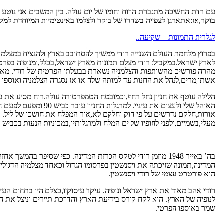
עם רדת החשיכה מתגברת הרוח וחומו של יום עולה. בין המשבים אני נוטע
בוקר,אז:אתארגן לצפייה בשחרו של בוקר ולצלמו באינטימיות המיוחדת למקו
לגלרית התמונות – שקיעה..
בפרוץ מלחמת העולם השנייה רודי ממשיך להסתובב בארץ ולהנציח במצלמות
אשתו,מרים,לנהל את החנות עד למותה שלה או אז נסגרה הצלמניה ואוספו 
הלילה עוטף את חניון נחל רחף,וכמובטח הטמפרטורה עולה.רוח מסיע את ע
האוהל שלי ולעצום את
אורות,חלקם נדרשים על פי חוק וחלקם לא,אור המפלח את חושכו של ליל. ו
מעלי,בשמיים,ולפני לחופיו של ים המלח ולמרגלותיו,במכוניות הנעות בכביש 90.
בה’ באייר 1948 מוזמן רודי לטקס הכרזת המדינה. כפי שסיפר 
הוא פורטרט עצמי של רודי ויסנשטין.
רודי אהב מאוד את ארץ ישראל ונופיה. עיקר עיסוקיו,כצלם,היו בתחום ה
לנופיה של הארץ. הוא לקח קורס בידיעת הארץ והדרכת תיירים וניצל את ה
שמר באוספו הפרטי.