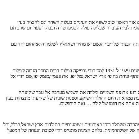
אור ראשון שוב לשזוף את העיניים בעלות השחר וגם להנציח בעין
ומת לבי: העובדה שבלילה עולה הטמפרטורה ובבוקר צפוי יום שרב חם
ה הבנתי שלריבוי הגשם יש מחיר ושאאלץ לשלמו,והוא:החום יחד עם
ב 1910 בעיר איגלאו שבחבל מוראביה,אז בשטח אוסטריה היום חלק מצ’כיה,נולד שמעון רודולף ויסנשטין,שלימים כונה רודי בצירוף שם משפחתו. בין השנים 1929 ל 1931 למד רודי גרפיקה וצילום בבית הספר הגבוה לצילום
לייקה ולינהוף ונוחת בחופי ארץ ישראל,נמל יפו. את פעמיו,מנמל יפו,שם רודי אל
כל רגע את פני השמיים ומלווה את השמש מערבה אל עבר שקיעתה.
ממראות היום ההולך והשוקע וסצנות שונות של שקיעתו מונצחות בעין
ה אתה את חומו של לילה … ואת היתושים.
.עד מהרבה משתלב רודי באירועים משמעותיים בתולדות ארץ ישראל,בכלל,ותל
 של הפילהרמונית. בלהט הצינות מתגייס רודי לטובת הנצחה של המפעל