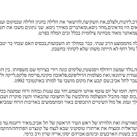
ערב,ליהנות,ולצלם,את השקיעה,להישאר את הלילה בחניון הלילה שבמקום ועם 
ם היו מדאיגים,מחד גיסא,ומאתגרים מאידך גיסא. שני נתונים משכו את תש
לה מהממוצע הרב שנתי. כבר במהלך חג השבועות,בבסיס האם שבחי בר יטבת
 נחל רחף לא הייתה משהו שלא לקחתי בחשבון.
 ובה בגדים,תעודת,כולל תעודת עיתונאי,ואת מצלמות הרוליפקס,פלאובה מקינה,פרימה פלקס,
בר לתל אביב,שם קבע את מקום מושבו עד למותו באוקטובר 1992.
 רחף. חומו של יום עוטף אותנו והשמש,יחד עם עננות גבוהה ורוח שמשנה ב
כוס קפה מהביל והמצלמה מתלבשת על החצובה שהבאתי והעין סוקרת ושבעת 
לך ונמוג אל מול השינויים התכופים באור המתממשים באדיבות הרוח שמביא
קבות המאורעות ואת הלוויתו של ראש העיר הראשון של תל אביב,מאיר דיזנגוף
ישראלית ומנציח את ארתורו טוסקניני שבא לנצח על קונצרט הפתיחה/ההקמה
ב בשנות הארבעים ובינהם:אברהם יסקי,אריה שרון ודב כרמי.