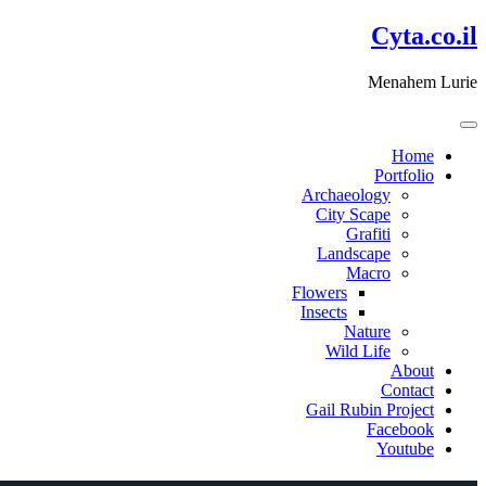
דלג
Cyta.co.il
לתוכן
Menahem Lurie
Home
Portfolio
Archaeology
City Scape
Grafiti
Landscape
Macro
Flowers
Insects
Nature
Wild Life
About
Contact
Gail Rubin Project
Facebook
Youtube