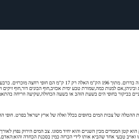
קו חוף הים התיכון נמשך לאורך 196 ק"מ,מראש הנקרה בצפון,ועד לגבול עז
וביניהן,אם למנות כמה,שמורת טבע ימית אכזיב,חוף הבונים דור,חוף זיקים 
וניים בביקור בחופי הים בשעת הזהב או בשעה הכחולה,שקיעה וזריחה בהתאמ
ילת תקופת ההטלה של צבות המים בחופים בכלל ואלה של ארץ ישראל בפרט. חופ
הוא קטן הממדים מבין השניים והוא יחיד מסוגו. צב המים הירוק נפוץ לאורך 
ו ואויב טבעי אחד שהביא אותו לידי הכרזה כמין בסכנת הכחדה והוא:האדם.