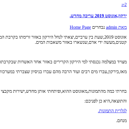
2
יונ
ירקון,אוגוסט 2019 עריכה מחדש.
מאת
admin
נבחרים
Home Page
אוגוסט 2019,שעת בין ערביים,יצאתי לנחל הירקון באזור זרימתו 
קטנים,מעשה ידי אדם,שנשארו באזור משאבות המים.
מצויד במצלמה נכנסתי למי הירקון הקרירים באזור אחד האשדות שבקרבתו
מאז,בירקון,עברו מים רבים ועוד הרבה מהם עברו בניסיון שצברתי במערכו
בחרתי כמה מהתמונות,מאוגוסט ההוא,ופיתחתי אותן מחדש,ישירות מקבצי ה RAW המקוריים,כשאני סומך על הניסיון שנצבר והטכנולוגיה שהתפתחה כדי ליצר פיתוח מחדש של התמונות האלה שלוש וחצי שנים אחרי שנ
והתוצאה,היא כן לפניכם:
לגלרית התמונות.
מנחם.