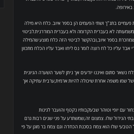
באירופה.
פעמיים בתנ"ך ושתי הפעמים הן בספר איוב. כלח היא מילה
 משמעותה לא בעברית הקדומה ולא בעברית המודרנית.לביטוי
שמוזכרת בספר איוב,ובהקשר לביטוי הזה כלח מוצע שהמילה
אבד עליו כל לח רוצה לומר נס ליחו ואבד עליו הכלח מתכוון
ח נשאר סתום ואיננו יודעים אך ניתן לשער השערה הגיונית
 של שמו משפה אחרת שיכולה להיות ארמית,ערבית עתיקה אך
ור עם יופי וטוהר שבעקבותיו נקטף והועבר לגינות
תי הגידול שלו. צמצום זה,שמשתרע על פני שנים רבות גרם
 הטבעי שלו הוא צמח בסכנת הכחדה וגם צמח בר מוגן על פי