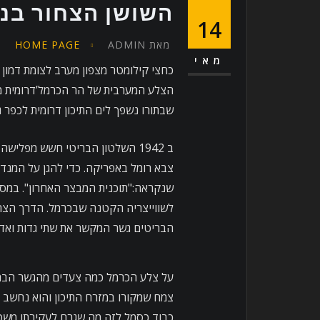
השושן הצחור בנח
14
מאת
ADMIN
HOME PAGE
מאי
כחצי קילומטר מצפון מערב לצומת דמון 
הצלע המערבית של הר הכרמל’דרומית מ
שבתורו נשפך לים התיכון דרומית לכפר ג
ב 1942 השלטון הבריטי חשש מפ
צבא רומל באפריקה. כדי להגן על המנד
שנקראה:"תוכנית המבצר האחרון". במסגר
לשווייצריה הקטנה שבכרמל. הדרך הצריכ
הבריטים גשר המקשר את שתי גדות ואדי 
על צלע הכרמל כמה צעדים מהגשר הברי
צמח שמקורו במזרח התיכון והוא נחשב לס
כבוד כסמל לזה,מה שגרם לעקירתו משטח