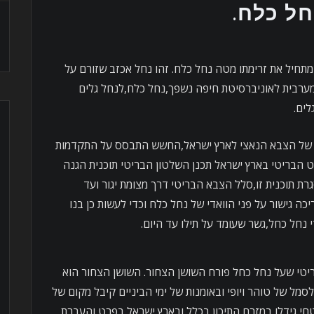
ל כלח.
מתחיל את זרימתו מטה נחל כלח. זהו נחל אכזב שזורם על
ערבית לאוניברסיטת חיפה נשפך,נחל כלח,לנחל גלים
לים.
לישה של הצבא הנאצי לארץ ישראל,החשש התבסס על התקדמות
ט הבריטי בארץ ישראל תכנן השלטון הבריטי תוכנית הגנה
ת תוכנית זו,סלל הצבא הבריטי דרך מצומת יגור ועד
ה גישור על פני הוואדי של נחל כלח וכדי לעשות כן בנו
נחל כחל,גשר שעומד על תילו עד היום.
טי שעל נחל כחל פורח השושן הצחור. השושן הצחור הוא
מל של טוהר ויופי ובאומנות של ימי הביניים קיבל מקום של
י גידלו במזרח התיכון,בכלל,ובארץ ישראל בפרט והעברת