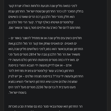
לפני כמאה מליון שנה תנועת הלוחות האלה יוצרת קער
בחלק המוכר לנו כהר החרמון שבשטח ישראל. החרמון עצמו
הוא חלק מהרי מול הלבנון,רכס הרים שאורכו כשישים
קילומטרים ושיטחו כאלף קמ"ר. קער הרי מול הלבנון
מתרומם לרום של כארבעת אלפים מטר,נעצר ונשאר שם.
חולפים כשיבעים מליון שנה או אז מתחיל להווצר באזור ים –
ים תאטיס. ים תאטיס שוחק את קער הר מול הלבנון,ואת
החרמון עצמו,וכאשר הוא נסוג,לפני כשלושים מליון שנה,הוא
משאיר את הר מול הלבנון גובה של 2814 מטרים מעל פני
ים. מאז ירדו כמה מטרים מפסגות החרמון כולם מעשה ידי
אדם – או אם לדייק:מעשה ידי הצבא הסורי בפיסגת
החרמון,כארבע עשר קילומטרים צפונית מזרחית להר
החרמון,ומעשה ידי צה"ל בפיסגת מצפה שלגים – אך יש לציין
שמצפה שלגים איננו שיא החרמון הישראלי השיא נמצא
מעט מערבית לו ברום של 2236 מטרים מעל לפני הים
בשטח ישראל.
הר החרמון הוא שטח צבאי סגור כמו גם שמורת טבע מוכרזת