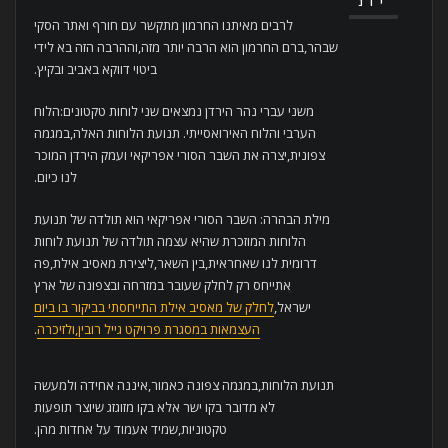
יונ
לרבים מאיתנו החרמון מתקשר עם חורף ואתר הסקי
שבהר,ברם החרמון הוא הרבה יותר מזה,וההרבה הזה בא לידי
ביטוי דווקא באביב ובקיץ.
משני עברי נהר הירדן נמצאים שני לוחות טקטונים:הלוח
הערבי והלוח האירואסייתי. תנועת הלוחות האלה,במגמה
צפונית,יצרה את השבר הסורי אפריקאי ועמק הירדן המוכר
לנו כיום.
מילת הבהרה: השבר הסורי אפריקאי הוא תולדה של תנועת
הלוחות המוזכרת שהיא עצמה תולדה של תנועת לוחות
דרומית לנו שאחראית,בין השאר,ליצירת מאסיב אילת,פה
אתייחס רק לחלק שעובר במזרחה ובצפונה של ארץ
ישראל,
לחלק של מאסיב אילת התייחסתי בביקור בו ביום
העצמאות במסגרת פרויקט גייל רובין,ולזיכרה
.
תנועת הלוחות,במגמה צפונה כאמור,איננה אחידה ולמעשה
לא מדובר בקו ישר אלא בקו מזוגזג שיוצר תופעות
טקטוניות,שמיד אעמוד על אחדות מהן.