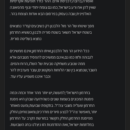
ואסורה,ברובה,לכניסת אדם. ההר כולל תופעות אקלימיות
שאין להן אח ורע בישראל,כמו גם צומח יחודי ונוף מהפאונה
האלפינית,שבה נעסוק בפרסום הבא אודות הצומח בהר.
מסך שיטחו של הר מול הלבנון רק כשיבעים קמ"ר נמצאים
בשטח ישראל השאר בשטח סוריה ולבנון,כששיא החרמון
נמצא בשליטה סורית.
ככל הידוע הר מול הלבנון,ואיתו החרמון,אינם ממשיכים
לגבוהה ולזוז כמו גם,אינם ממשיכים להפסיד מגובהם אלא
ממה שנובע משחיקה טבעית של השלג,הרוח והמים.
השבר,שנמצא בין שני הלוחות הטקטונים,עובר מערבית להר
וכבר איננו משפיע עליו עוד.
בחרמון הישראלי,למעשה,יש יותר מהר אחד וכמה וכמה
פסגות המכונים בשמות שונים כשהידועה שבהן היא פסגת
החרמון שעליה מוצבי צה"ל. בתקופת שבועות,ומעט מאוחר
יותר,מאפשר צה"ל לבצע סיורים מודרכים,ומאובטחים,החלק
מפיסגת החרמון,החלק הקשור במורשת הקרב על החרמון
במלחמות ישראל,ואת ההזדמנות הזו ניצלנו בחג השבועות.