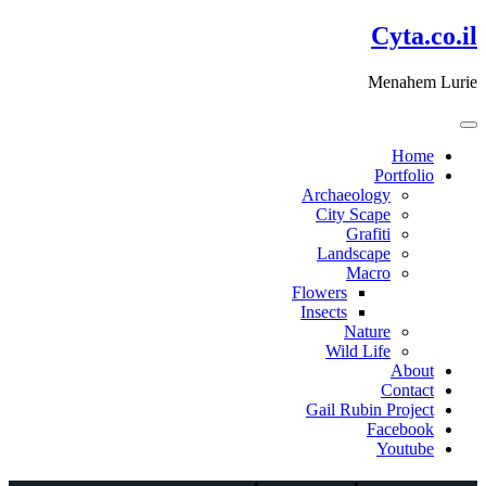
דלג
Cyta.co.il
לתוכן
Menahem Lurie
Home
Portfolio
Archaeology
City Scape
Grafiti
Landscape
Macro
Flowers
Insects
Nature
Wild Life
About
Contact
Gail Rubin Project
Facebook
Youtube