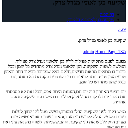
שקיעה בגן לאומי מגדל צדק.
דף הבית
שקיעה בגן לאומי מגדל צדק.
29
יול
שקיעה בגן לאומי מגדל צדק.
מאת
Home Page
admin
מפעם לפעם מתקיימת פעילות לילה בגן הלאומי מגדל צדק,פעילות
הגולשת לשעות השקיעה. הגן הלאומי מגדל צדק מתחדש כל הזמן ובכל
ביקור בו מתגלים מראות חדשים,חלקם בגלל שמדובר בביקור חוזר ובאופן
טבעי העין פנוייה יותר לראות דברים שבפעם הקודמת לא ראתה,וגם
בגלל שהגן מתחדש כל הזמן.
יום רביעי האחרון היה יום חם,העננות היתה אפס,ובכל זאת לא פספסתי
את ההזדמנות לבקר במגדל צדק ולבלות בו ממש בעת השקיעה ומעט
אחריה.
ממש דקות לפני השקיעה החלו במערב,ממשש מעל לקו החוף,לעלות
עננים השמש החלה ללבוש גוני הזהב,והאתר שפני באוריאנטציה מזרח
מערב החל ללבוש את גוני שקיעת הזהב,ששמחתי לשזוף בהן את עיני ואת
עין העדשה.