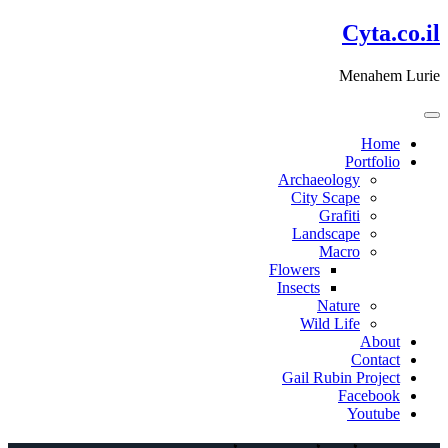
דלג
Cyta.co.il
לתוכן
Menahem Lurie
Home
Portfolio
Archaeology
City Scape
Grafiti
Landscape
Macro
Flowers
Insects
Nature
Wild Life
About
Contact
Gail Rubin Project
Facebook
Youtube