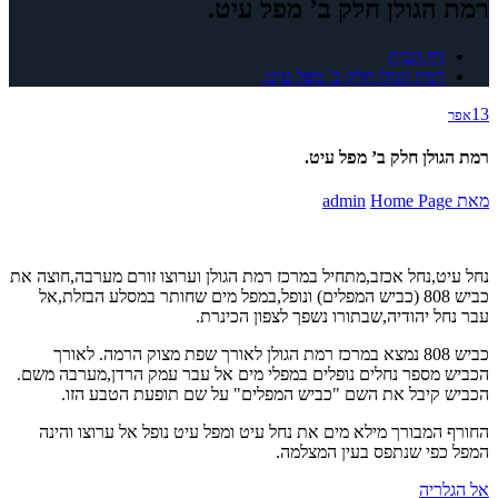
רמת הגולן חלק ב’ מפל עיט.
דף הבית
רמת הגולן חלק ב’ מפל עיט.
13
אפר
רמת הגולן חלק ב’ מפל עיט.
מאת
Home Page
admin
נחל עיט,נחל אכזב,מתחיל במרכז רמת הגולן וערוצו זורם מערבה,חוצה את
כביש 808 (כביש המפלים) ונופל,במפל מים שחותר במסלע הבזלת,אל
עבר נחל יהודיה,שבתורו נשפך לצפון הכינרת.
כביש 808 נמצא במרכז רמת הגולן לאורך שפת מצוק הרמה. לאורך
הכביש מספר נחלים נופלים במפלי מים אל עבר עמק הרדן,מערבה משם.
הכביש קיבל את השם "כביש המפלים" על שם תופעת הטבע הזו.
החורף המבורך מילא מים את נחל עיט ומפל עיט נופל אל ערוצו והינה
המפל כפי שנתפס בעין המצלמה.
אל הגלריה