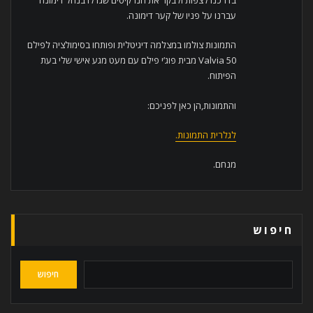
בדרכנו לצפות ולבקר את הנרקיסים שגדלו בנחל דימונה
עברנו על פניו של קער דימונה.
התמונות צולמו במצלמה דיגיטלית ופותחו בסימולציה לפילם
Valvia 50 מבית פוג’י פילם עם מעט מגע אישי שלי בעת
הפיתוח.
והתמונות,הן כאן לפניכם:
לגלרית התמונות.
מנחם.
חיפוש
חיפוש