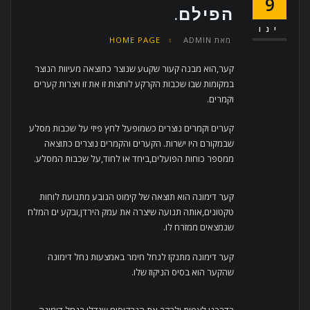
9
הפילם.
ינו
מאת
ADMIN
HOME PAGE
קער,הוא מבנה קעור שקuע שנוצר כתוצאה מעיוות הנוצר
במקומות שבו שכבות הקרקע לוחצות זו את זו ויצרות קערים
וקמרים.
קערים וקמרים נוצרים כשמופעל לחץ פיזי על שכבות מסלע
שבמקורם היו ישרות. הקערים והקמרים נוצרים כתוצאה
ממספר כוחות הפועלים,ביחד או לחוד,על שכבות המסלע.
קער דימונה הוא תוצאה של קימוט הנובע מתנועת לוחות
טקטונים,אותה תנועה שיצרה את עמק הירדן,ובקע ים המלח
שנמצאים ממזרח לו.
קער דימונה מתנקז לנחל חימר באמצעות נחל דימונה
שהקער הוא בסיס הניקוז שלו.