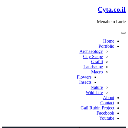
דלג
Cyta.co.il
לתוכן
Menahem Lurie
Home
Portfolio
Archaeology
City Scape
Grafiti
Landscape
Macro
Flowers
Insects
Nature
Wild Life
About
Contact
Gail Rubin Project
Facebook
Youtube