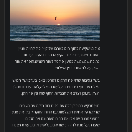
צילומי שקיעה בחוף הים בערבו של קיץ יכול להיות עניין
מאתגר מאוד,כי בלילות הקיץ הבהירים העדר עננות
נמוכה,שמשמשת כמעין פילטר לאור השמש,הופך את אור
השקיעה למאתגר בפן הצילומי.
בשל נסיבות שלא פה המקום לפרטן,יצאנו בערבו של חמישי
לצלם את חוף הים סידני עלי,שבהרצליה,לעת ערב ובמהלך
השקיעה,וכן לצלם את חבצלות החוף שזה זמן פריחתן.
חוץ מרקיע בהיר קיבלה את פנינו רוח חזקה עם משבים
שהקשו על אחיזת המצלמות,עם הרוח החזקה קיבלו את פנינו
רחפני מצנח שניצלו את הרוח העזה,וגם את הגלים
שיצרה,על מנת לחדד כישוריהם בגלישת גלים בעזרת מצנח.