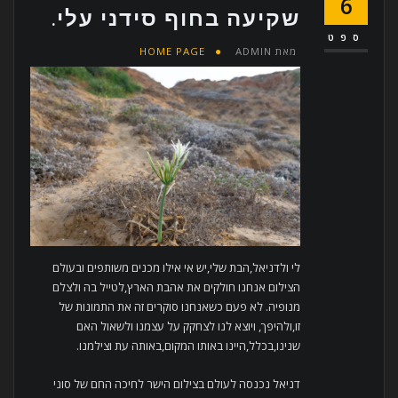
6
שקיעה בחוף סידני עלי.
ספט
מאת
ADMIN
HOME PAGE
לי ולדניאל,הבת שלי,יש אי אילו מכנים משותפים ובעולם
הצילום אנחנו חולקים את אהבת הארץ,לטייל בה ולצלם
מנופיה. לא פעם כשאנחנו סוקרים זה את התמונות של
זו,ולהיפך, ויוצא לנו לצחקק על עצמנו ולשאול האם
שנינו,בכלל,היינו באותו המקום,באותה עת וצילמנו.
דניאל נכנסה לעולם בצילום הישר לחיכה החם של סוני