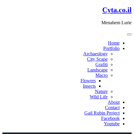
דלג
Cyta.co.il
לתוכן
Menahem Lurie
Home
Portfolio
Archaeology
City Scape
Grafiti
Landscape
Macro
Flowers
Insects
Nature
Wild Life
About
Contact
Gail Rubin Project
Facebook
Youtube