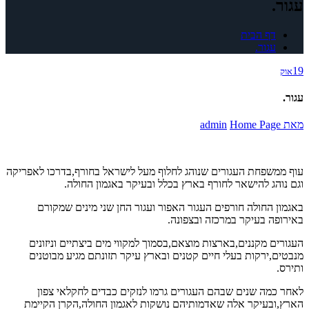
עגור.
דף הבית
עגור.
19
אוק
עגור.
מאת
Home Page
admin
עוף ממשפחת העגורים שנוהג לחלוף מעל לישראל בחורף,בדרכו לאפריקה
וגם נוהג להישאר לחורף בארץ בכלל ובעיקר באגמון החולה.
באגמון החולה חורפים העגור האפור ועגור החן שני מינים שמקורם
באירופה בעיקר במרכזה ובצפונה.
העגורים מקננים,בארצות מוצאם,בסמוך למקווי מים ביצתיים וניזונים
מנבטים,ירקות בעלי חיים קטנים ובארץ עיקר תזונתם מגיע מבוטנים
ותירס.
לאחר כמה שנים שבהם העגורים גרמו לנזקים כבדים לחקלאי צפון
הארץ,ובעיקר אלה שאדמותיהם נושקות לאגמון החולה,הקרן הקיימת