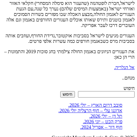
לישראל,חברת לופטהנזה (שהעגור הוא סימלה המסחרי) חקלאי האזור
ואזרחי ישראל (באמצעות המיסים שלהם) נערך כל שנה,עם הגעת
העגורים לאגמון החולה,מבצע האכלה שבו מפזרים בשדות הסמוכים
לאגמון בוטנים ותירס שאותו אוכלים העגורים החורפים באגמון וגם אלה
העוברים דרכו לעבר אפריקה.
העגורים מגיעים לישראל בסביבות אוקטובר,נדידת החורף,ועוזבים אותה
בסביבות מרס כשבאגמון חורפים כמה עשרות אלפי פרטים.
את העגורים הניזונים באגמון החולה צילמתי בחג סוכות 2019 והתמונות –
הרי הן כאן:
אל הגלריה.
מנחם..
חיפוש
חיפוש
סובב דרום הארץ – יולי 2026.
אדוננו עלי – חוף הרצליה יולי 2026.
תל דן – יולי 2026.
פרק הכט – יוני 2026.
חוף דור – אפריל 2024.