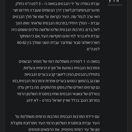
מרץ
עבדת נוסדה על ידי הנבטים במאה ה – 3 לפנה"ס כחלק
מהערים,והמיצדים,לאורך דרך הבשמים שעברה מדרום חצי
האי ערב לנמל עזה. העיר נקראת על שמו של מלך הנבטים
עבדת – המלך היחידי,בתרבות הנבטית שלאחר מותו הפך
לאל,ברם: בתרבות הנבטית שלטו שלושה מלכים ששמם היה
עבדת ולא ברור למי מהם הוקדשה העיר,אם כי:המחקר
הארכיאולוגי סבור שמדובר עבדת השני שמלך בין 60-62
לפנה"ס.
במאה ה- 1 לספירה משתלטת רומי של מסחר הבשמים
והתרבות הנבטית נטמעת אל תוך זו הרומית ונעלמת.
בתחילה,הנבטים,הפכו ליושבי קבע בערים הנבטיות
שבנגב,בהמשך נטמעו בערים אחרות והתרבות הנבטית,כמו
גם קורפוס האלים שלה,פסקו מלהתקיים. מה בדיוק עלה
בגורלם של צאצאי הנבטים שחיו במסגרת השלטון הרומי
במרחב הנגב בכלל וארץ ישראל בפרט – לא ידוע.
עם ירידת התרבות הנבטית התרבות הרומית משתלטת על
העיר עבדת ובמסגרת השלטון הרומי העיר מתרחבת ומקבלת
גוון של עיר רומית טיפוסית. את הרומאים תופסים