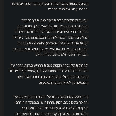
הביזנטים,בתורם,וגם הם מרחיבים את העיר ומחזיקים אותה
כמרכז עירוני של הנגב המרכזי.
עם עליית הנצרות מוקמות בעיר כנסיות אך בהמשך
ההסטוריה כוחה וחשיבותה של העיר הולך ופוחת. בתום
התקופה הביזנטית חשיבותה של העיר יורדת וגם ביצוריה
נחלשים והאתר ממשיך להיות מיושב,כשהוא עובר מיד ליד
על פי אדוני הארץ,עד שבאמצע המאה ה – 8 לספירה
פוקדת רעידת אדמה את העיר שבעקבותיה נזרע בה הרס
רב,והעיר נעזבת ולא מיושבת עוד – מאז.
למרגלות תל עבדת מוקמת,בשנות החמישים,חוות מחקר של
האוניברסיטה העברית שמטרתה לחקור,אמפירית,את אגירת
המים וגידול הגידולים העתיקים שהיו נהוגים באזור מימי
הנבטים ועד לסוף התקופה הביזנטית.
ב – 2009 הושחת תל עבדת על ידי שני בדואים שזעמו על
הריסת בתים בנגב. הנזק שגרמו,השניים,באתר היה רחב
היקף וכדי לתקנו הושקעו בשיחזור האתר ותיקון נזקי
ההשחתה כ – 9 מליון שקלים. שני החשודים נתפסו ברם