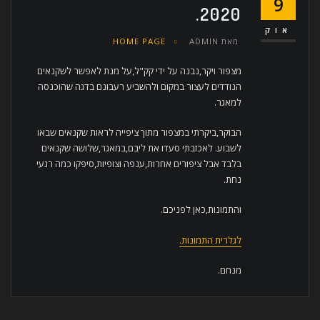
9
2020.
אוק
מאת
ADMIN
HOME PAGE
מצפור ויקר,נבנה על ידי קק"ל,על מנת לאפשר לשקנאים
הנודדים לעצור במקום ולהשביע רעבונם בדגה שהוכנסה
למאגר.
הבוקר,ביקרתי במצפור מתוך ציפייה לראות שקנאים שבאו
לשבוע. לאכזבתי סעדו את ליבם,במאגר,שלושה שקנאים
בלבד אבל ציפורים אחרות,ענפה וצופיות,סיפקו כמה רגעי
נחת.
והתמונות,כאן לפניכם.
לגלרית התמונות.
מנחם.