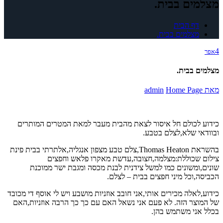
מצלמים בבית.
דף הבית
מצלמים בבית.
4
אפר
מצלמים בבית.
מאת
Home Page
admin
כידוע לכולם חל איסור לצאת מהבית מעבר למאת המטרים המותרים
ובוודאי שלא,לצלם בטבע.
בהשראת Thomas Heaton,צלם טבע מצפון אנגליה,אלתרתי בבית פינת
צילום שכוללת:מצלמה,חצובה,עדשת מאקרו פלאש וחפצים
שונים,ומשונים כמו למשל צידנית לבנת מכסה ומגבת ישר ממוכנת
הכביסה,וכל מיני חפצים בבית – לצלם.
כידוע,לאלה מכירים אותי,אני חובב אוזניות מושבע ויש לי אוסף די מכובד
של המוצר הזה. לא פעם אני נשאל האם עם כך כך הרבה אוזניות,האם
בכלל אני משתמש בהן.