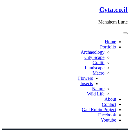
דלג
Cyta.co.il
לתוכן
Menahem Lurie
Home
Portfolio
Archaeology
City Scape
Grafiti
Landscape
Macro
Flowers
Insects
Nature
Wild Life
About
Contact
Gail Rubin Project
Facebook
Youtube