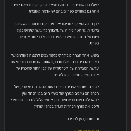
לשלדגים אחרים,לבן החזה נמצא לא רק בקרבת מאגרי מים
אחא גם באזורים כפריים בהם יש אדמה מעובדת.
לבן החזה הוא עוף טריטוריאלי ויחד עם בת זוגתו הוא שומר
בקנאות על הטריטוריה שלו,ולצורך כך עושה שימוש בקול
ציוצו על מנת להרתיע פולשים בכלל ולבני חזה אחרים
בפרט.
בשישי אחר הצהרים ביקרתי בגשר צבים להצצה לעולמם של
הצבים הרכים בנחל אלכסנדר,ובאותה הזדמנות החדרתי את
עדשת המצלמה שלי לטרטוריה של לבן החזה שהכריז על
אזור הגשר כממלכתו,הבלעדית.
לפני התמונות: הצבים הרכים באזור הגשר הם חי טבעי של
הנחל,הם ניזונים מטרף של בעלי חיים במי הנחל ואין
להאכילם בשום פנים ואופן,מזון אנושי עלול לגרם למוות מידי
ולסכן את טורף הנהרות הגדול בנחלי ישראל.
והתמונות,כאן לפניכם.
לגלרית
התמונות
.