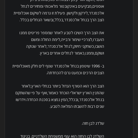
אוספים,מבקיעים באינקובטור מלאכותי ומחזירים לנחל
אלכסנדר,לירקון ולקישון. פעילת זו גרמה לשיקום אוכלוסיית
הצב הרך בנחל אלכסנדר,בכלל,ובשאר הנחלים בכלל.
את הצב הרך השיבו לטבע לאחר שמספר פריטים ממנו
הועברו,לצרכיי שימור ורבייה,לימת החולה ומשם
הושבו,כשחקני חיזוק,לנחל אלכסנדר,לאחר שנוקה
ושוקם,וממנו,כאמור לנחלים אחרים בארץ.
ב- 1996 שיטפון בנחל אלכסנדר שטף לים חלק מאוכלוסיית
הצבים הרכים וכמעט גרם להכחדתה.
הצב הרך הוא הטורף הגדול ביותר בנחלי הארץ,לאחר
שהתנין הארץ ישראלי הוכחד כאמור,ואף על פי שהשתקם
בנחל אלכסנדר,ובכלל,המין נמצא בסכנת הכחדה וידרשו
שנים רבות להשבתו המלאה לטבע.
שלדג לבן חזה.
השלדג לבן החזה הוא עוף ממשפחת השלדגיים. בניגוד