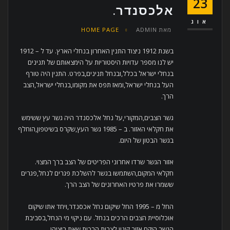
23
אלכסנדר.
אוג
מאת
ADMIN
HOME PAGE
בשנת 1912 ניצוד התנין האחרון בנחלי הארץ. עד ל – 1912
יש לנו מספר עדויות היסטוריות על הימצאותם של תנינים
בנחלי ישראל בכלל,ובנחל תנינים,בפרט. התנין היה טורף
העל בנחלי ישראל,ומאז תפס את מקומו,בנחלי ישראל,הצב
הרך.
גשר הצבים,המקורי,על נחל אלכסנדר היה גשר עץ ששימש
את חקלאי האזור. ב – 1985 גשר העץ,שקרס בשיטפון,הוחלף
בגשר הבטון של היום.
אזור הגשר שרדו אחרוני הפריטים של הצב ברך המצוי.
חקלאי המקום,השתמשו בגשר להשלכת פגרים לנחל,פגרים
ששמרו את פרטיו האחרונים של הצב הרך.
החל מ – 1995 החל שיקום נחל אכסנדר,ויחד אתו שיקום
אוכלוסיית הצבים הרכים בנחל. עם ניקוי מי הנחל,בסביבת
הגשר,הוקם אזור קינון לצבות הרכות,שאת ביציהן