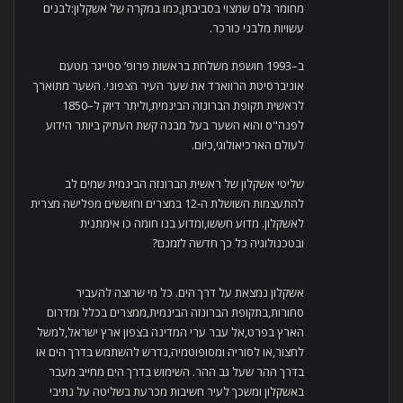
מחומר גלם שמצוי בסביבתן,כמו במקרה של אשקלון:לבנים
עשויות מלבני כורכר.
ב–1993 חושפת משלחת בראשות פרופ’ סטייגר מטעם
אוניברסיטת הרווארד את שער העיר הצפוני. השער מתוארך
לראשית תקופת הברונזה הבינמית,וליתר דיוק ל–1850
לפנה"ס והוא השער בעל מבנה קשת העתיק ביותר הידוע
לעולם הארכיאולוגי,כיום.
שליטי אשקלון של ראשית הברונזה הבינמית שמים לב
להתעצמות השושלת ה-12 במצרים וחוששים מפלישה מצרית
לאשקלון. מדוע חששו,ומדוע בנו חומה כו אימתנית
ובטכנולוגיה כל כך חדשה לזמנם?
אשקלון נמצאת על דרך הים. כל מי שרוצה להעביר
סחורות,בתקופת הברונזה הבינמית,ממצרים בכלל ומדרום
הארץ בפרט,אל עבר ערי המדינה בצפון ארץ ישראל,למשל
לחצור,או לסוריה ומסופוטמיה,נדרש להשתמש בדרך הים או
בדרך ההר שעל גב ההר. השימוש בדרך הים מחייב מעבר
באשקלון ומשכך לעיר חשיבות מכרעת בשליטה על נתיבי