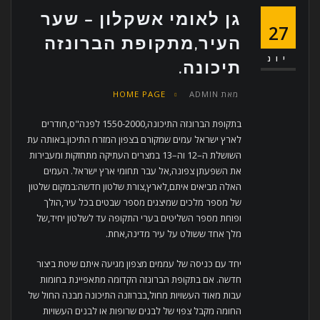
גן לאומי אשקלון – שער
27
העיר,מתקופת הברונזה
יונ
תיכונה.
מאת
ADMIN
HOME PAGE
בתקופת הברונזה התיכונה,1550-2000 לפנה"ס,חודרים
לארץ ישראל עמים שמקורם בצפון המזרח התיכון.באותה עת
השושלת ה–12 וה–13 במצרים העתיקה מתחזקות ומעבירות
את השפעתן צפונה,אל עבר תחומי ארץ ישראל. העמים
האלה מביאים איתם,לארץ,צורת שלטון חדשה:במקום שלטון
של מספר מלכים שמיצגים מספר שבטים בכל עיר,הולך
ופוחת מספר השליטים בערי התקופה עד לשלטון יחיד,של
מלך אחד ששולט על עיר מדינה,אחת.
יחד עם כניסה של עממים מצפון מגיעה איתם שיטת ביצור
חדשה. אם בתקופת הברונזה הקדומה מתאפיינת בחומות
עבות מאוד העשויות מחול,בברוזנה התיכונה מבנה החול של
החומה מקבל צפוי של לבנים שרופות או לבנים העשויות