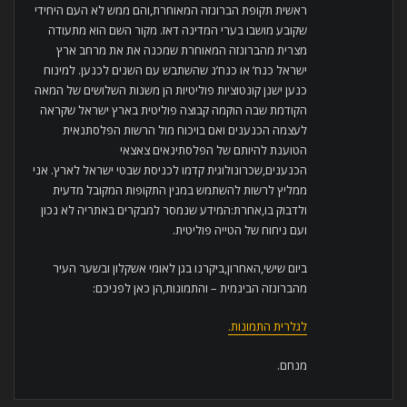
ראשית תקופת הברונזה המאוחרת,והם ממש לא העם היחידי
שקובע מושבו בערי המדינה דאז. מקור השם הוא מתעודה
מצרית מהברונזה המאוחרת שמכנה את את מרחב ארץ
ישראל כנח’ או כנח’נ שהשתבש עם השנים לכנען. למינוח
כנען ישנן קונטוציות פוליטיות הן משנות השלושים של המאה
הקודמת שבה הוקמה קבוצה פוליטית בארץ ישראל שקראה
לעצמה הכנענים ואם בויכוח מול הרשות הפלסתנאית
הטוענת להיותם של הפלסתינאים צאצאי
הכנענים,שכרונולוגית קדמו לכניסת שבטי ישראל לארץ. אני
ממליץ לרשות להשתמש במנין התקופות המקובל מדעית
ולדבוק בו,אחרת:המידע שנמסר למבקרים באתריה לא נכון
ועם ניחוח של הטייה פוליטית.
ביום שישי,האחרון,ביקרנו בגן לאומי אשקלון ובשער העיר
מהברונזה הבינמית – והתמונות,הן כאן לפניכם:
לגלרית התמונות.
מנחם.