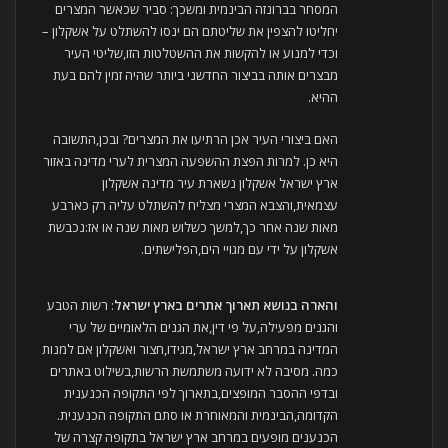
המסחר בברונזה הבינמית ומשכך: סביר שכאשר המצרים
יחליטו להצפין את שליטתם הם ינסו להשתלט על אשקלון –
וכדי למנוע או להקשות את ההשטלטות הזו,שליטי העיר
מבצרים אותה בביצור החדשני ביותר שהיה זמין להם בעת
ההיא.
האם ביצורי העיר אכן הרתיעו את המצרים? ובכן,התשובה
היא כן. למרות הפצת ההשפעה המצרית לערי מדינה באזור
ארץ ישראל אשקלון נשארת עיר מדינה אשקלון
עצמאית,והצבא המצרי מצליח להשתלט עליה רק כארבע
מאות שנה אחר כך,למשך כשלוש מאות שנה או אז:נכבשת
אשקלון על ידי עם מגויי הים,הפלישתים.
והארה בנושא תארוך אתרים בארץ ישראל
: רשות הטבע
והגנים מפעילה,על פי דין,את הגנים הלאומיים של ערי
המדינה במרחב ארץ ישראל,מגידו,חצור ואשקלון אם למנות
כמה. מסיבה לא ידועה משתמשת הרשות,בשילוט באתרים
ובדפי ההסבר המופצים,בתארוך לפי התקופה הכנענית
הקדומה,הבינמית והמאוחרת או סתם התקופה הכנענית.
הכנענים מופעים במרחב ארץ ישראל בתקופה קצרה של