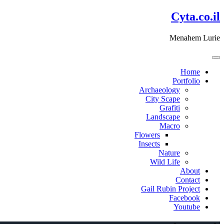
דלג
Cyta.co.il
לתוכן
Menahem Lurie
Home
Portfolio
Archaeology
City Scape
Grafiti
Landscape
Macro
Flowers
Insects
Nature
Wild Life
About
Contact
Gail Rubin Project
Facebook
Youtube