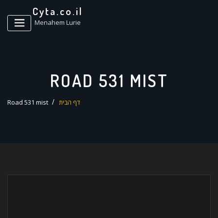
ד
Cyta.co.il
ל
Menahem Lurie
ROAD 531 MIST
דף הבית
Road 531 mist