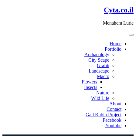
דלג
Cyta.co.il
לתוכן
Menahem Lurie
Home
Portfolio
Archaeology
City Scape
Grafiti
Landscape
Macro
Flowers
Insects
Nature
Wild Life
About
Contact
Gail Rubin Project
Facebook
Youtube