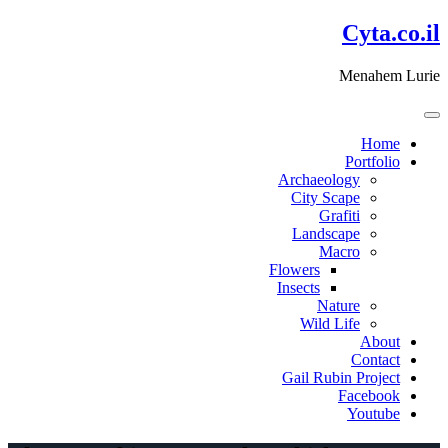
דלג
Cyta.co.il
לתוכן
Menahem Lurie
Home
Portfolio
Archaeology
City Scape
Grafiti
Landscape
Macro
Flowers
Insects
Nature
Wild Life
About
Contact
Gail Rubin Project
Facebook
Youtube