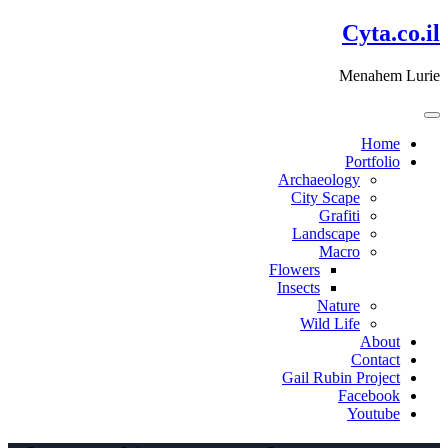
דלג
Cyta.co.il
לתוכן
Menahem Lurie
Home
Portfolio
Archaeology
City Scape
Grafiti
Landscape
Macro
Flowers
Insects
Nature
Wild Life
About
Contact
Gail Rubin Project
Facebook
Youtube