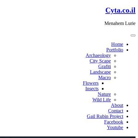
דלג
Cyta.co.il
לתוכן
Menahem Lurie
Home
Portfolio
Archaeology
City Scape
Grafiti
Landscape
Macro
Flowers
Insects
Nature
Wild Life
About
Contact
Gail Rubin Project
Facebook
Youtube