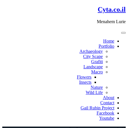
דלג
Cyta.co.il
לתוכן
Menahem Lurie
Home
Portfolio
Archaeology
City Scape
Grafiti
Landscape
Macro
Flowers
Insects
Nature
Wild Life
About
Contact
Gail Rubin Project
Facebook
Youtube