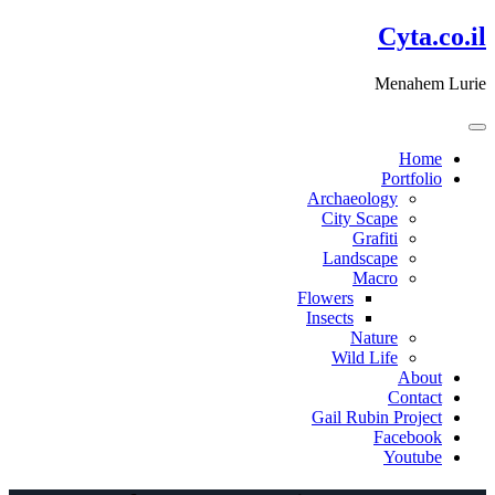
דלג
Cyta.co.il
לתוכן
Menahem Lurie
Home
Portfolio
Archaeology
City Scape
Grafiti
Landscape
Macro
Flowers
Insects
Nature
Wild Life
About
Contact
Gail Rubin Project
Facebook
Youtube