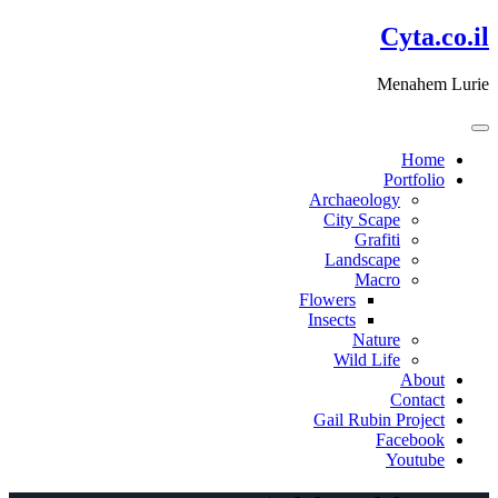
דלג
Cyta.co.il
לתוכן
Menahem Lurie
Home
Portfolio
Archaeology
City Scape
Grafiti
Landscape
Macro
Flowers
Insects
Nature
Wild Life
About
Contact
Gail Rubin Project
Facebook
Youtube