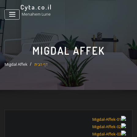
ד
Cyta.co.il
ל
Menahem Lurie
MIGDAL AFFEK
דף הבית
Migdal Affek