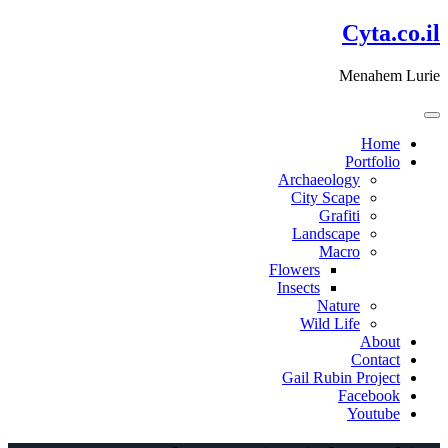
דלג
Cyta.co.il
לתוכן
Menahem Lurie
Home
Portfolio
Archaeology
City Scape
Grafiti
Landscape
Macro
Flowers
Insects
Nature
Wild Life
About
Contact
Gail Rubin Project
Facebook
Youtube