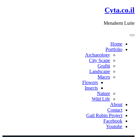
דלג
Cyta.co.il
לתוכן
Menahem Lurie
Home
Portfolio
Archaeology
City Scape
Grafiti
Landscape
Macro
Flowers
Insects
Nature
Wild Life
About
Contact
Gail Rubin Project
Facebook
Youtube