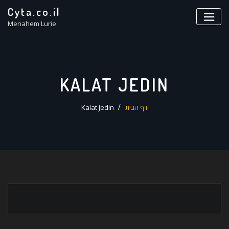
ד
Cyta.co.il
ל
Menahem Lurie
KALAT JEDIN
דף הבית
Kalat Jedin