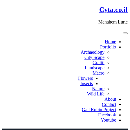
דלג
Cyta.co.il
לתוכן
Menahem Lurie
Home
Portfolio
Archaeology
City Scape
Grafiti
Landscape
Macro
Flowers
Insects
Nature
Wild Life
About
Contact
Gail Rubin Project
Facebook
Youtube