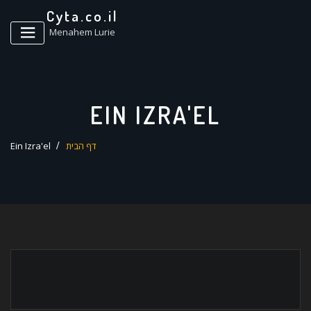
ד
Cyta.co.il
ל
Menahem Lurie
EIN IZRA'EL
דף הבית
Ein Izra'el