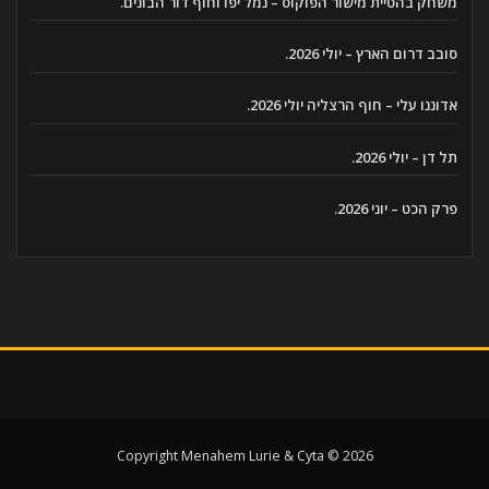
משחק בהטיית מישור הפוקוס – נמל יפו וחוף דור הבונים.
סובב דרום הארץ – יולי 2026.
אדוננו עלי – חוף הרצליה יולי 2026.
תל דן – יולי 2026.
פרק הכט – יוני 2026.
Copyright Menahem Lurie & Cyta © 2026