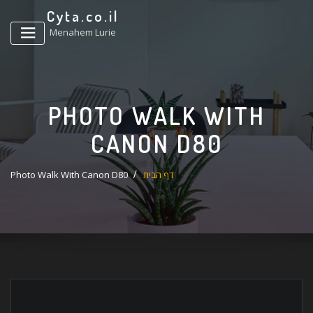
ד
Cyta.co.il
ל
Menahem Lurie
PHOTO WALK WITH
CANON D80
דף הבית
Photo Walk With Canon D80