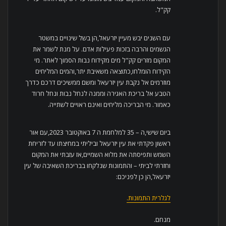
קק"ל.
עם השנים יבש מעיין יזרעאל,הן בשל שינויים במשטר
הגשמים והרבה בזכות פעילות אדם. על מנת לשמר את
המקום מזרים קק"ל מים מקידוח נבות הסמוך לאתר. מי
הקידוח הומלחו,כתוצאה משאיבת יתר,והמים המליחים
מוזרמים אל נקבת עין יזרעאל ומשם ממשיכים דרכם כדרך
הטבע אל בריכת האגירה וממנה לנחל נבות ונחל חרוד
כאמור. מי הבריכה מליחים ואינם ראויים לשתייה.
ביום שישי,ה – 35 למלחמת ה 7 באוקטובר 2023,עם אור
ראשון פקדתי את עין יזרעאל וביליתי במחיצתו עד לזריחת
השמש ותפיסתה את מלוא השמיים,אז עזבתי את המקום
וחזרתי לביתי – והתמונות שנלקחו בבריכת השאיבה של עין
יזרעאל,הן כן לפניכם:
לגלרית התמונות.
מנחם.