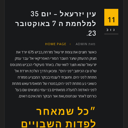
עין יזרעאל – יום 35
11
למלחמת ה 7 באוקטובר
נוב
23.
מאת
ADMIN
HOME PAGE
כאשר חוצים את צומת יזרעאל מזרחה,כביש 675 יורד את
מצוק ההעתק שיצר השבר הסורי האפריקאי אל עבר עמק
יזרעאל שהוא תוצר לוואי שלו. באחד מעיקולי הכביש מתנוסס
שלט ובו הכיתוב:"פני הים". ומכאן הדרך הולכת ויורדת אל
מתחת לפני הים. וחשבתי לעצמי:בבוקר המבציע ממזרח
כשאני נע מתחת לפני הים,במטרו של חמאס/דעאש מתחת
לפני האדמה למעלה ממאתיים בני עמי נמצאים שם בעל
כורחם לאחר שנחטפו,ואת אור הבוקר הזה:אינם רואים.
״כל שמאחר
לפדות השבויים