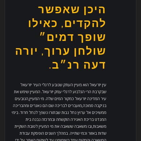
היכן שאפשר
להקדים, כאילו
שופך דמים״
שולחן ערוך, יורה
דעה רנ״ב.
עין יזרעאל הוא מעיין העתק שנובע לרגלי העיר יזרעאל
שבקרבת הרי הגלבוע לרגלי עמק יזרעאל. המעיין שימש את
עיר המדינה יזרעאל כמקור המים שלה. מי המעיין,הנובעים
בניקבה סמוכה,מועברים לבריכה שם הם נאגרים ומהבריכה
ממשיכים אל ערוץ נחל נבות שבתורו נשפך לנחל חרוד. בימי
המנדט בריכת האגירה הוקשחה ובמרכזה נבנה בית
משאבות,ובו משאבה ששאבה את מי המעיין לטובת השקיית
שדות באזור וכמי שתייה. במהלך השנים הופסקת עבודת
המשאבה והמקום עמד בשימומנו עד לשיקום האתר על ידי