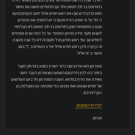
לא כל שנה נדרשת הוספה של זמנים הנובעים מאחור הירח
בחודשים בני 29 יממות,ויחד עם מלומדים חישבו את מחזור
הזמנים הנדרש שבו את ראש חודש אלול יחגגו פעמים (פעם
כי חל על פי מופע הירח ופעם כי יש להוסיף את ההפרש
שנובע מתוספות הזמן בחודשים בני 29 יממות).לא הצלחתי
למצוא מקור מידע מהימן המספר על כל כמה שנים מוסיפים
לחודש אב עוד ראש חודש,מכל מקום זה לא כל שנה והשנה
זה כן קרה ולכן ראש חודש אלול אירע פעמיים ב ,’ל’ באב
והשני ב ‘א’ אלול.
סופרמון הוא אירוע שבו כדור הארץ נמצא במרחק הקצר
ביותר בינו לבין הירח,וגם:השמש נמצאת מן העבר השני
מאירה את הירח במלואו. השנה הסופרמון חל ביום השלושים
של חודש אוגוסט ואת מופעו כפי שתפסה עין המצלמה,הן
כאן לפניכם:
לגלרית התמונות.
מנחם.