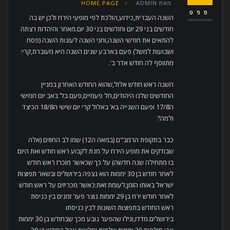
מאת
ADMIN
HOME PAGE
ספט
השנה העברית,כידוע,הולכת לפי מופעי הירח ולכן יש בה
חודשים בני 29 יום וחודשים בני 30 יום.מאחר והיהדות רצתה
להתאים את חודשי השנה,וחגי השנה לעונות השנה (פסח
ושבועות למשל) פעם בארבע שנים השנה היא מעוברת,קרי:
מתווסף לה חודש אדר ב'.
השנה ראש חודש אלול,שהוא החודש האחרון במניין
החודשים שלנו היהודים,חל פעמיים,פעם בל’ באב יום חמישי
ה17/8 ופעם השנייה בא’ באלול קרי יום שישי ה18/8 הכיצד
ולמה?
כבר בתקופת הרמב"ם (במאה ה12) שמו לב החוזים (אלה
שבודקים את מופע הירח על מנת לקבוע ראש חודש ואת היום
בו מתחילה שנה חדשה) על כך שכאשר מוכרז ראש חודש
לאחר חודש בן 30 יממות הוא נצפה בירושלים ובשאר תפוצות
ישראל באותו הזמן,לעומת זאת:כאשר מכריזים על ראש חודש
לאחר חודש ירח בן 29 יממות נוצר פער זמנים בין כניסת
ראש החודש בתפוצות השונות לבין כניסתו
בירושלים.מדדו,וגילו שהפער נובע מכך שבחודש בן 30 יממות