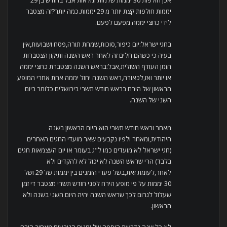
אכן חולפות 30 יממות שלמות ומלאות אבל בחודש בן 29
יממות חולפות קצת יותר מ 29 יממות.כמה יותר?זה מצטבר
לידי כחצי יממה מפעם לפעם.
בחגי ישראל:יום כיפור,סוכות,שמחת תורה,פסח ושבועות,אין
בעיה כי כשהם חלים זה לאחר ראש השנה ותיקון הצטברות
הזמן העודף השולית,אבל:בראש השנה מצטברת כחצי יממה
או יותר ואז,לכאורה,ראש השנה יחול יממה אחת אחרי המופע
הראשון של הירח בראש חודש תשרי בירושלים כלומר ביום
השני של השנה.
מאחר וראש חודש תשרי הוא היום הראשון בשנה
היהודית,ומאחר ולפיו נקבעים שאר מועדי החגים האחרים
(חגי ישראל לא מועדים כמו ל"ג בעומר או יום העצמאות חגים
בלבד) הרי שראש השנה לא יכול לא להקדים ולא
לאחר,לעומת זאת,בשל פערי הזמנים בין יממות של 29 ושל
30 יממות על פי מופע הירח לפני חודש תשרי מצטבר די זמן
שעלול לגרום לכך שראש השנה יהיה היום השני בשנה ולא
הראשון.