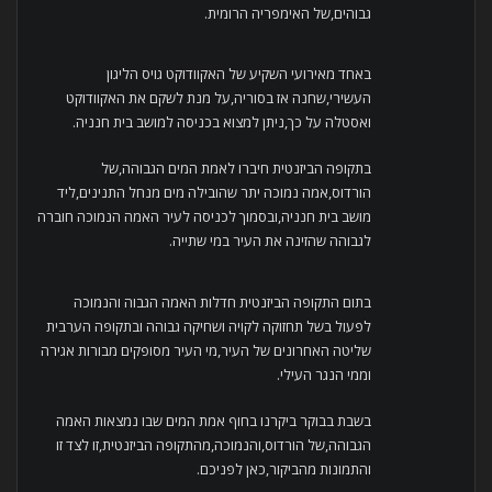
גבוהים,של האימפריה הרומית.
באחד מאירועי השקיע של האקוודוקט גויס הליגון
העשירי,שחנה אז בסוריה,על מנת לשקם את האקוודוקט
ואסטלה על כך,ניתן למצוא בכניסה למושב בית חנניה.
בתקופה הביזנטית חיברו לאמת המים הגבוהה,של
הורדוס,אמה נמוכה יתר שהובילה מים מנחל התנינים,ליד
מושב בית חנניה,ובסמוך לכניסה לעיר האמה הנמוכה חוברה
לגבוהה שהזינה את העיר במי שתייה.
בתום התקופה הביזנטית חדלות האמה הגבוה והנמוכה
לפעול בשל תחזוקה לקויה ושחיקה גבוהה ובתקופה הערבית
שליטה האחרונים של העיר,מי העיר מסופקים מבורות אגירה
וממי הנגר העילי.
בשבת בבוקר ביקרנו בחוף אמת המים שבו נמצאות האמה
הגבוהה,של הורדוס,והנמוכה,מהתקופה הביזנטית,זו לצד זו
והתמונות מהביקור,כאן לפניכם.