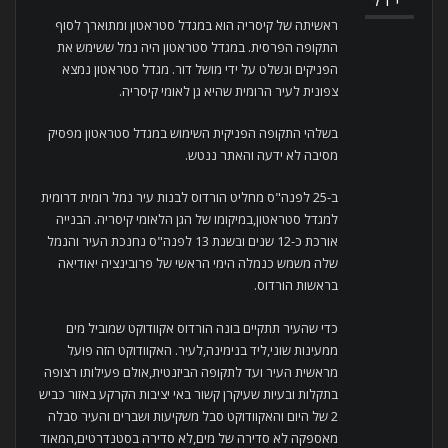
יול
ראשיתה של קיסריה הוא במגדל סטראטון ומתוארך לסוף
התקופה הפרסית. במגדל סטראטון היה נמל ששימש את
הפניקים ונשלט על ידי מושל דור. מגדל סטראטון נמצא
צפונית לעיר הרומית שהיא גן לאומי קיסריה.
בשלהי התקופה הפניקית השימוש במגדל סטראטון מפסיק
מסיבה לא ידעה והאתר ננטש.
ב-25 לפנה"ס מחליט הורדוס לבנות עיר נמל רומית דרומית
למגדל סטראטון,במיקומו של הגן הלאומי קיסריה. הבנייה
אורכת כ-12 שנים ובשנת 13 לפנה"ס נחנכת העיר והנמל
שלה משמש כנמלה הימי הראשי של פרובינציה יאודיאה
בראשות הורדוס.
כדי שהעיר תתקיים בונה הורדוס אקוודוקט שמוביל מים
ממעינות שוני,ליד בנימינה,לעיר. האקוודוקט הזה פועל
מראשית העיר ועד לתקופה הביזנטית,אולם פעילותו רצופה
בתקלות ובעיות שעיקרן קשור באי יציבות הקרקע באזור כביש
2 של היום והאקוודוקט סבל משקיעות ושברים והעיר סבלה
מאספקה לא סדירה של מים,לא סדירה בסטנדרטים,המאוד